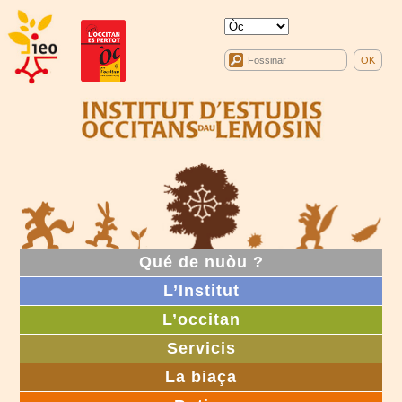
Qué de nuòu ?
L’Institut
L’occitan
Servicis
La biaça