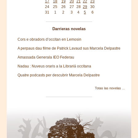
17
18
19
20
21
22
23
24
25
26
27
28
29
30
31
1
2
3
4
5
6
Darrieras novelas
Cors e obradors d’occitan en Lemosin
A perpaus dau filme de Patrick Lavaud sus Marcela Delpastre
Amassada Generala IEO Federau
Nadau : Nuveus oraris a la Librariá occitana
Quatre podcasts per descubrir Marcela Delpastre
Totas las novelas ...