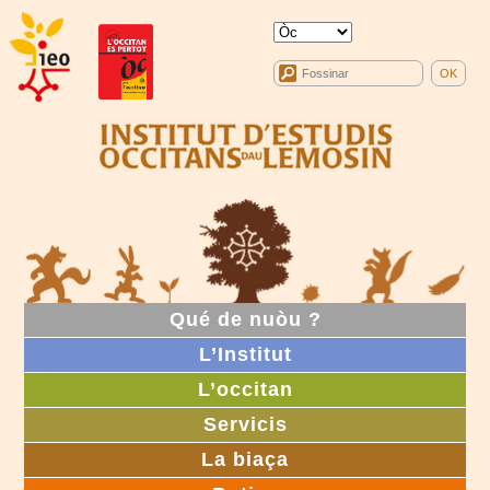
Qué de nuòu ?
L’Institut
L’occitan
Servicis
La biaça