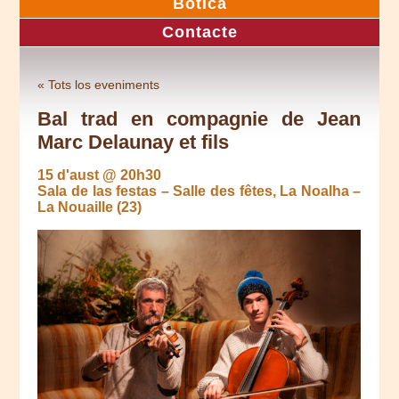
Botica
Contacte
« Tots los eveniments
Bal trad en compagnie de Jean
Marc Delaunay et fils
15 d'aust @ 20h30
Sala de las festas – Salle des fêtes, La Noalha –
La Nouaille (23)