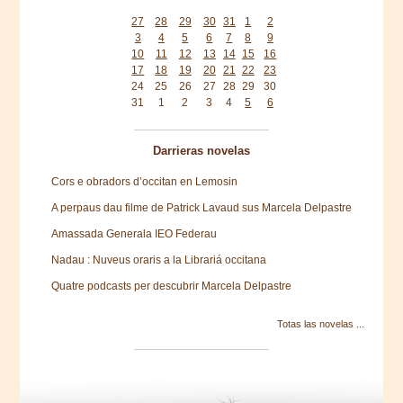
Mon
Tue
Wed
Thu
Fri
Sat
Sun
27
28
29
30
31
1
2
3
4
5
6
7
8
9
10
11
12
13
14
15
16
17
18
19
20
21
22
23
24
25
26
27
28
29
30
31
1
2
3
4
5
6
Darrieras novelas
Cors e obradors d’occitan en Lemosin
A perpaus dau filme de Patrick Lavaud sus Marcela Delpastre
Amassada Generala IEO Federau
Nadau : Nuveus oraris a la Librariá occitana
Quatre podcasts per descubrir Marcela Delpastre
Totas las novelas ...