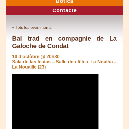
Botica
Contacte
« Tots los eveniments
Bal trad en compagnie de La
Galoche de Condat
10 d'octòbre @ 20h30
Sala de las festas – Salle des fêtes, La Noalha –
La Nouaille (23)