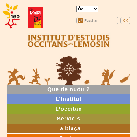
Qué de nuòu ?
L’Institut
L’occitan
Servicis
La biaça