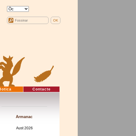
Botica
Contacte
Armanac
Aust 2026
Mon
Tue
Wed
Thu
Fri
Sat
Sun