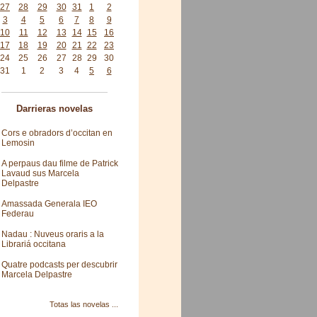
27
28
29
30
31
1
2
3
4
5
6
7
8
9
10
11
12
13
14
15
16
17
18
19
20
21
22
23
24
25
26
27
28
29
30
31
1
2
3
4
5
6
Darrieras novelas
Cors e obradors d’occitan en
Lemosin
A perpaus dau filme de Patrick
Lavaud sus Marcela
Delpastre
Amassada Generala IEO
Federau
Nadau : Nuveus oraris a la
Librariá occitana
Quatre podcasts per descubrir
Marcela Delpastre
Totas las novelas ...