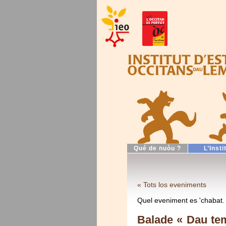
Qué de nuòu ?
L’Insti
« Tots los eveniments
Quel eveniment es 'chabat.
Balade « Dau temp