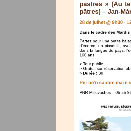
pastres » (Au te
pâtres) – Jan-Mà
28 de julhet @ 9h30
-
1
Dans le cadre des Mardis
Partez pour une petite bala
d’écorce, en pissenlit, av
dans la langue du pays, l’o
100 ans.
> Tout public
> Gratuit sur réservation obl
>
Durée :
3h
Per ne’n saubre mai e 
PNR Millevaches – 05 55 9