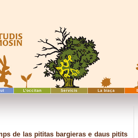
tut
L’occitan
Servicis
La biaça
s de las pititas bargieras e daus pitits