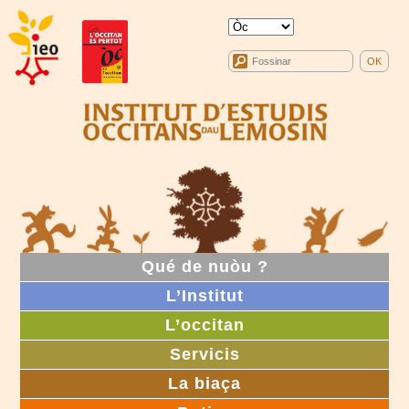
Qué de nuòu ?
L’Institut
L’occitan
Servicis
La biaça