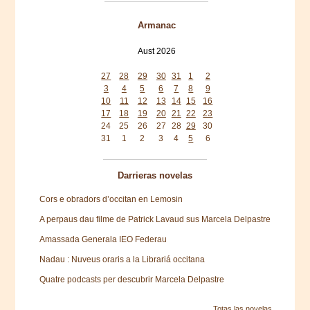
Armanac
Aust 2026
Mon
Tue
Wed
Thu
Fri
Sat
Sun
27
28
29
30
31
1
2
3
4
5
6
7
8
9
10
11
12
13
14
15
16
17
18
19
20
21
22
23
24
25
26
27
28
29
30
31
1
2
3
4
5
6
Darrieras novelas
Cors e obradors d’occitan en Lemosin
A perpaus dau filme de Patrick Lavaud sus Marcela Delpastre
Amassada Generala IEO Federau
Nadau : Nuveus oraris a la Librariá occitana
Quatre podcasts per descubrir Marcela Delpastre
Totas las novelas ...