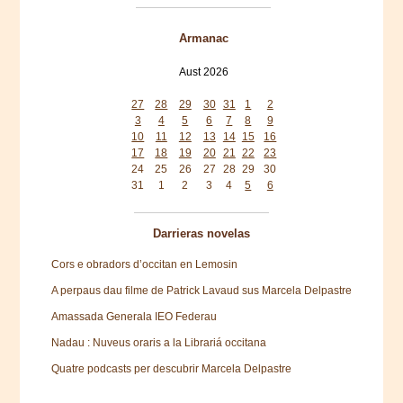
Armanac
Aust 2026
Mon
Tue
Wed
Thu
Fri
Sat
Sun
27
28
29
30
31
1
2
3
4
5
6
7
8
9
10
11
12
13
14
15
16
17
18
19
20
21
22
23
24
25
26
27
28
29
30
31
1
2
3
4
5
6
Darrieras novelas
Cors e obradors d’occitan en Lemosin
A perpaus dau filme de Patrick Lavaud sus Marcela Delpastre
Amassada Generala IEO Federau
Nadau : Nuveus oraris a la Librariá occitana
Quatre podcasts per descubrir Marcela Delpastre