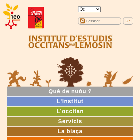
Qué de nuòu ?
L’Institut
L’occitan
Servicis
La biaça