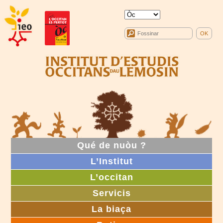
Qué de nuòu ?
L’Institut
L’occitan
Servicis
La biaça