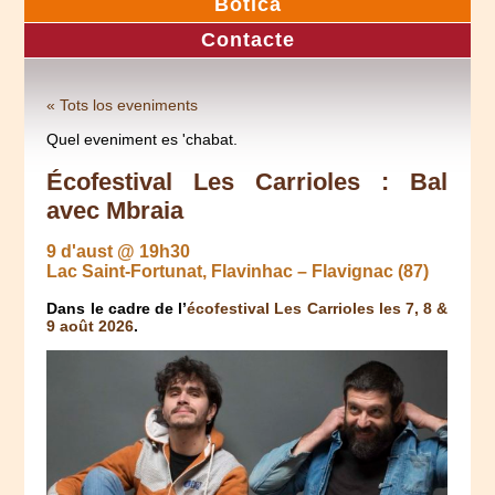
Botica
Contacte
« Tots los eveniments
Quel eveniment es 'chabat.
Écofestival Les Carrioles : Bal
avec Mbraia
9 d'aust @ 19h30
Lac Saint-Fortunat, Flavinhac – Flavignac (87)
Dans le cadre de l’
écofestival Les Carrioles les 7, 8 &
9 août 2026
.