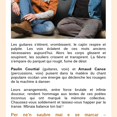
Les guitares s’étirent, vrombissent, le cajón respire et
palpite. Les voix éclatent de ces mots anciens
nécessaires aujourd’hui. Alors les corps glissent et
soupirent, les souliers crissent et transpirent. La fièvre
s’empare du parquet qui rougit, fume de désir.
Paulin Courtial
(guitares, voix) et
Arnaud Cance
(percussions, voix) puisent dans la matière du chant
populaire occitan une énergie qui déclenche les rouages
de la machine à danser.
Leurs arrangements, entre force brutale et infinie
douceur, rendent hommage aux textes de ces poètes
inconnus qui ont marqué la mémoire collective.
Chaussez-vous solidement et laissez-vous happer par la
transe. Mbraia balance ton bal !
Per ne’n saubre mai e se marcar –