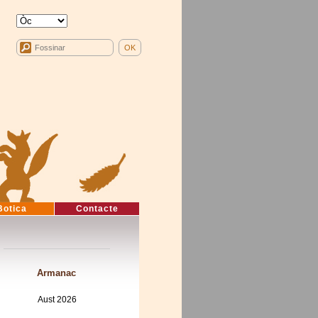
Botica
Contacte
Armanac
Aust 2026
Mon
Tue
Wed
Thu
Fri
Sat
Sun