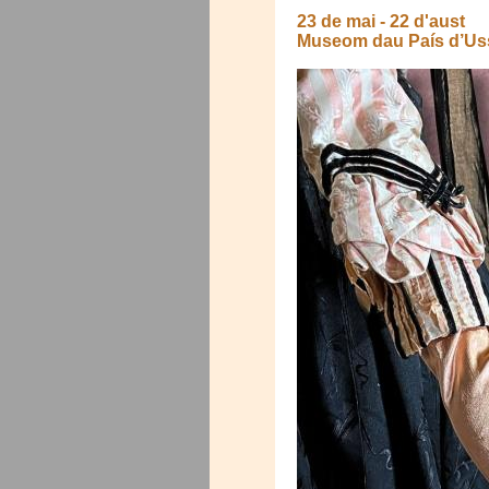
23 de mai
-
22 d'aust
Museom dau País d’Uss