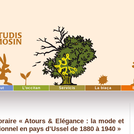
tut
L’occitan
Servicis
La biaça
raire « Atours & Elégance : la mode et
tionnel en pays d’Ussel de 1880 à 1940 »