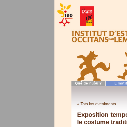
Qué de nuòu ?
L’Insti
« Tots los eveniments
Exposition tempo
le costume tradi