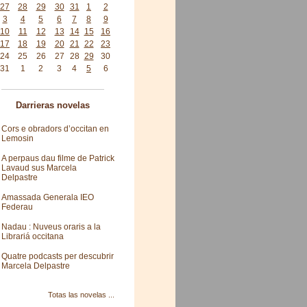
27
28
29
30
31
1
2
3
4
5
6
7
8
9
10
11
12
13
14
15
16
17
18
19
20
21
22
23
24
25
26
27
28
29
30
31
1
2
3
4
5
6
Darrieras novelas
Cors e obradors d’occitan en
Lemosin
A perpaus dau filme de Patrick
Lavaud sus Marcela
Delpastre
Amassada Generala IEO
Federau
Nadau : Nuveus oraris a la
Librariá occitana
Quatre podcasts per descubrir
Marcela Delpastre
Totas las novelas ...