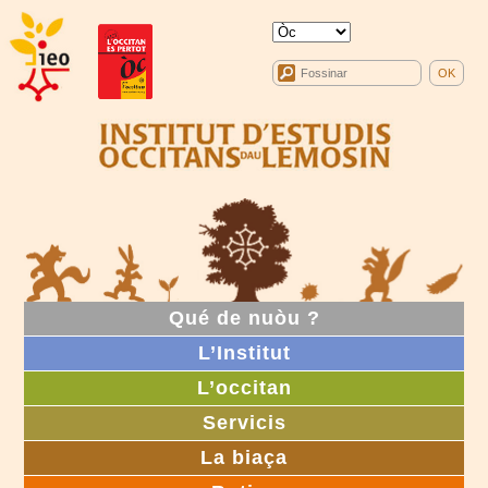
Qué de nuòu ?
L’Institut
L’occitan
Servicis
La biaça