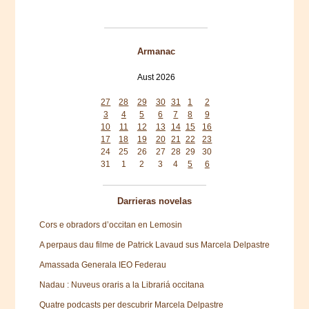
Armanac
Aust 2026
Mon
Tue
Wed
Thu
Fri
Sat
Sun
27
28
29
30
31
1
2
3
4
5
6
7
8
9
10
11
12
13
14
15
16
17
18
19
20
21
22
23
24
25
26
27
28
29
30
31
1
2
3
4
5
6
Darrieras novelas
Cors e obradors d’occitan en Lemosin
A perpaus dau filme de Patrick Lavaud sus Marcela Delpastre
Amassada Generala IEO Federau
Nadau : Nuveus oraris a la Librariá occitana
Quatre podcasts per descubrir Marcela Delpastre