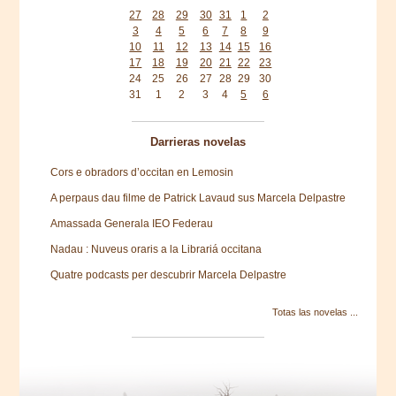
27
28
29
30
31
1
2
3
4
5
6
7
8
9
10
11
12
13
14
15
16
17
18
19
20
21
22
23
24
25
26
27
28
29
30
31
1
2
3
4
5
6
Darrieras novelas
Cors e obradors d’occitan en Lemosin
A perpaus dau filme de Patrick Lavaud sus Marcela Delpastre
Amassada Generala IEO Federau
Nadau : Nuveus oraris a la Librariá occitana
Quatre podcasts per descubrir Marcela Delpastre
Totas las novelas ...