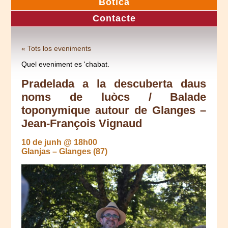
Botica
Contacte
« Tots los eveniments
Quel eveniment es 'chabat.
Pradelada a la descuberta daus
noms de luòcs / Balade
toponymique autour de Glanges –
Jean-François Vignaud
10 de junh @ 18h00
Glanjas – Glanges (87)