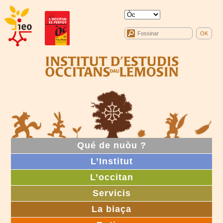
Qué de nuòu ?
L’Institut
L’occitan
Servicis
La biaça