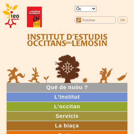
Qué de nuòu ?
L’Institut
L’occitan
Servicis
La biaça