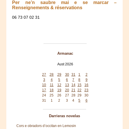
Per ne’n saubre mai e se marcar –
Renseignements & réservations
06 73 07 02 31
Armanac
Aust 2026
Mon
Tue
Wed
Thu
Fri
Sat
Sun
27
28
29
30
31
1
2
3
4
5
6
7
8
9
10
11
12
13
14
15
16
17
18
19
20
21
22
23
24
25
26
27
28
29
30
31
1
2
3
4
5
6
Darrieras novelas
Cors e obradors d’occitan en Lemosin