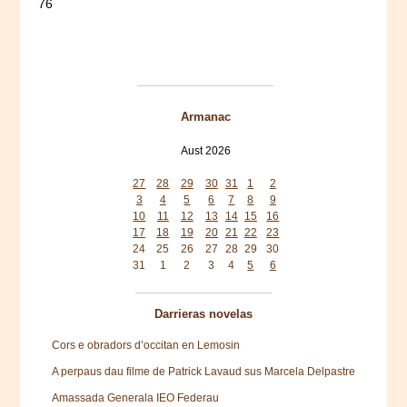
76
Armanac
Aust 2026
Mon
Tue
Wed
Thu
Fri
Sat
Sun
27
28
29
30
31
1
2
3
4
5
6
7
8
9
10
11
12
13
14
15
16
17
18
19
20
21
22
23
24
25
26
27
28
29
30
31
1
2
3
4
5
6
Darrieras novelas
Cors e obradors d’occitan en Lemosin
A perpaus dau filme de Patrick Lavaud sus Marcela Delpastre
Amassada Generala IEO Federau