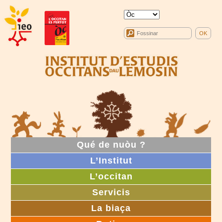
Qué de nuòu ?
L’Institut
L’occitan
Servicis
La biaça