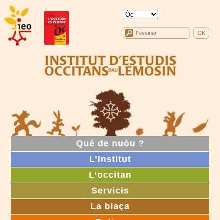
Qué de nuòu ?
L’Institut
L’occitan
Servicis
La biaça