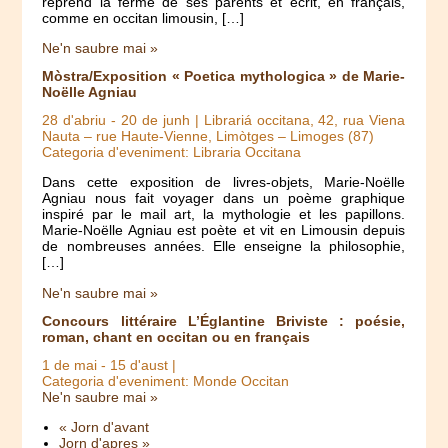
reprend la ferme de ses parents et écrit, en français,
comme en occitan limousin, […]
Ne'n saubre mai »
Mòstra/Exposition « Poetica mythologica » de Marie-
Noëlle Agniau
28 d'abriu
-
20 de junh
| Librariá occitana, 42, rua Viena
Nauta – rue Haute-Vienne, Limòtges – Limoges (87)
Categoria d'eveniment: Libraria Occitana
Dans cette exposition de livres-objets, Marie-Noëlle
Agniau nous fait voyager dans un poème graphique
inspiré par le mail art, la mythologie et les papillons.
Marie-Noëlle Agniau est poète et vit en Limousin depuis
de nombreuses années. Elle enseigne la philosophie,
[…]
Ne'n saubre mai »
Concours littéraire L’Églantine Briviste : poésie,
roman, chant en occitan ou en français
1 de mai
-
15 d'aust
|
Categoria d'eveniment: Monde Occitan
Ne'n saubre mai »
« Jorn d'avant
Jorn d'apres »