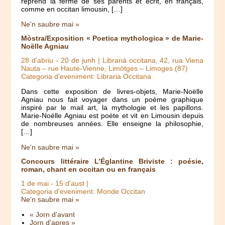
reprend la ferme de ses parents et écrit, en français,
comme en occitan limousin, […]
Ne'n saubre mai »
Mòstra/Exposition « Poetica mythologica » de Marie-
Noëlle Agniau
28 d'abriu
-
20 de junh
| Librariá occitana, 42, rua Viena
Nauta – rue Haute-Vienne, Limòtges – Limoges (87)
Categoria d'eveniment: Libraria Occitana
Dans cette exposition de livres-objets, Marie-Noëlle
Agniau nous fait voyager dans un poème graphique
inspiré par le mail art, la mythologie et les papillons.
Marie-Noëlle Agniau est poète et vit en Limousin depuis
de nombreuses années. Elle enseigne la philosophie,
[…]
Ne'n saubre mai »
Concours littéraire L’Églantine Briviste : poésie,
roman, chant en occitan ou en français
1 de mai
-
15 d'aust
|
Categoria d'eveniment: Monde Occitan
Ne'n saubre mai »
« Jorn d'avant
Jorn d'apres »