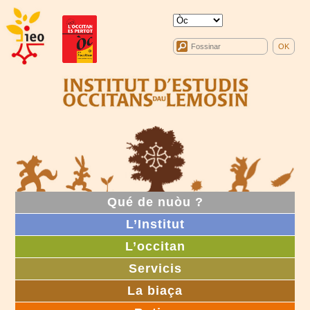
Qué de nuòu ?
L’Institut
L’occitan
Servicis
La biaça