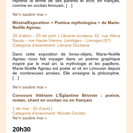
reprend la ferme de ses parents et écrit, en français,
comme en occitan limousin, […]
Ne'n saubre mai »
Mòstra/Exposition « Poetica mythologica » de Marie-
Noëlle Agniau
28 d'abriu
-
20 de junh
| Librariá occitana, 42, rua Viena
Nauta – rue Haute-Vienne, Limòtges – Limoges (87)
Categoria d'eveniment: Libraria Occitana
Dans cette exposition de livres-objets, Marie-Noëlle
Agniau nous fait voyager dans un poème graphique
inspiré par le mail art, la mythologie et les papillons.
Marie-Noëlle Agniau est poète et vit en Limousin depuis
de nombreuses années. Elle enseigne la philosophie,
[…]
Ne'n saubre mai »
Concours littéraire L’Églantine Briviste : poésie,
roman, chant en occitan ou en français
1 de mai
-
15 d'aust
|
Categoria d'eveniment: Monde Occitan
Ne'n saubre mai »
20h30