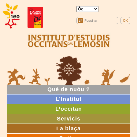
Qué de nuòu ?
L’Institut
L’occitan
Servicis
La biaça