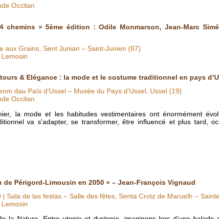
nde Occitan
 4 chemins » 5ème édition : Odile Monmarson, Jean-Marc Siméo
le aux Grains, Sent Junian – Saint-Junien (87)
O Lemosin
tours & Elégance : la mode et le costume traditionnel en pays d’U
om dau País d’Ussel – Musée du Pays d’Ussel, Ussel (19)
nde Occitan
nier, la mode et les habitudes vestimentaires ont énormément évol
itionnel va s'adapter, se transformer, être influencé et plus tard, o
n de Périgord-Limousin en 2050 » – Jean-François Vignaud
0
| Sala de las festas – Salle des fêtes, Senta Crotz de Maruelh – Saint
O Lemosin
e la Nature. Entre utopie et dystopie, imaginons lors d’une balade 