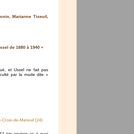
nin, Marianne Tixeuil,
ssel de 1880 à 1940 »
ué, et Ussel ne fait pas
cculté par la mode dite «
e-Croix-de-Mareuil (24)
d’1 km environ ce à quoi