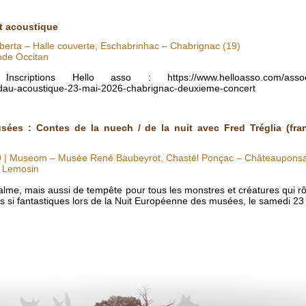
t acoustique
uberta – Halle couverte, Eschabrinhac – Chabrignac (19)
nde Occitan
iptions Hello asso : https://www.helloasso.com/associati
dau-acoustique-23-mai-2026-chabrignac-deuxieme-concert
ées : Contes de la nuech / de la nuit avec Fred Tréglia (fran
0
| Museom – Musée René Baubeyrot, Chastél Ponçac – Châteauponsa
O Lemosin
lme, mais aussi de tempête pour tous les monstres et créatures qui rô
s si fantastiques lors de la Nuit Européenne des musées, le samedi 23