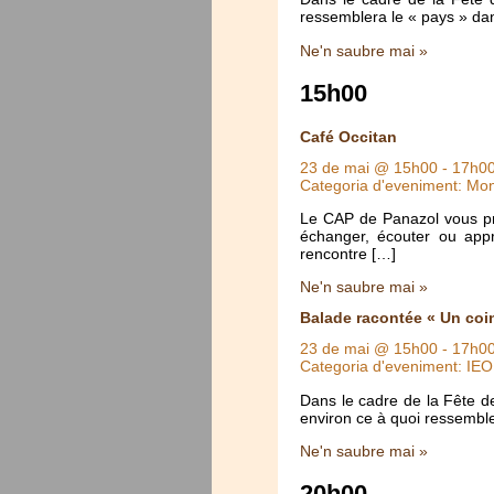
ressemblera le « pays » dan
Ne'n saubre mai »
15h00
Café Occitan
23 de mai @ 15h00
-
17h0
Categoria d'eveniment: Mo
Le CAP de Panazol vous pro
échanger, écouter ou appr
rencontre […]
Ne'n saubre mai »
Balade racontée « Un coi
23 de mai @ 15h00
-
17h0
Categoria d'eveniment: IE
Dans le cadre de la Fête de
environ ce à quoi ressemble
Ne'n saubre mai »
20h00