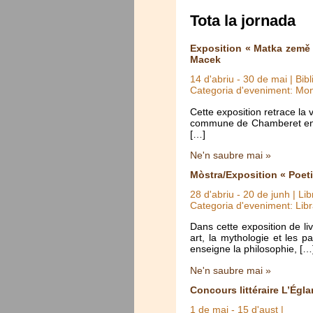
Tota la jornada
Exposition « Matka země 
Macek
14 d'abriu
-
30 de mai
| Bib
Categoria d'eveniment: Mo
Cette exposition retrace la
commune de Chamberet en Co
[…]
Ne'n saubre mai »
Mòstra/Exposition « Poet
28 d'abriu
-
20 de junh
| Lib
Categoria d'eveniment: Libr
Dans cette exposition de li
art, la mythologie et les 
enseigne la philosophie, […
Ne'n saubre mai »
Concours littéraire L’Égla
1 de mai
-
15 d'aust
|