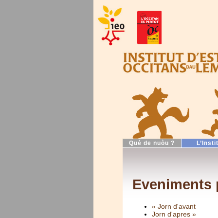
Qué de nuòu ?
L’Insti
Eveniments 
« Jorn d'avant
Jorn d'apres »