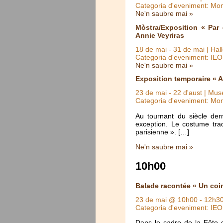
Categoria d'eveniment: Mo
Ne'n saubre mai »
Mòstra/Exposition « Par
Annie Veyriras
18 de mai
-
31 de mai
| Hal
Categoria d'eveniment: IE
Ne'n saubre mai »
Exposition temporaire « A
23 de mai
-
22 d'aust
| Muse
Categoria d'eveniment: Mo
Au tournant du siècle der
exception. Le costume trad
parisienne ». […]
Ne'n saubre mai »
10h00
Balade racontée « Un coi
23 de mai @ 10h00
-
12h3
Categoria d'eveniment: IE
Dans le cadre de la Fête d