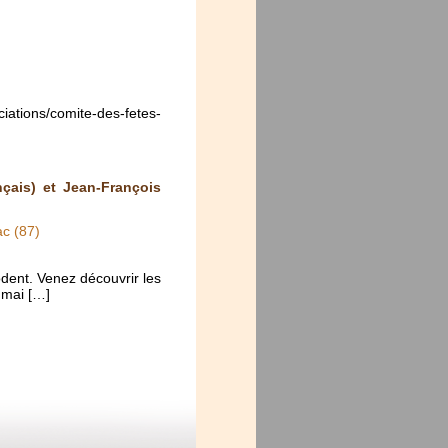
ons/comite-des-fetes-
çais) et Jean-François
c (87)
dent. Venez découvrir les
 mai […]