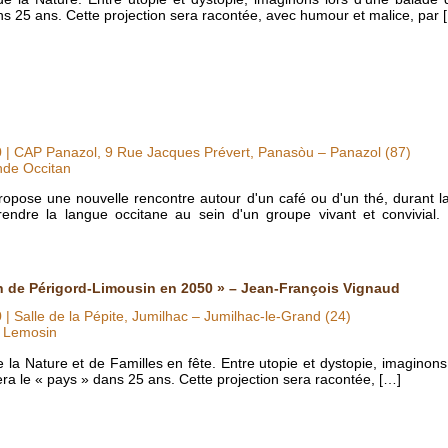
s 25 ans. Cette projection sera racontée, avec humour et malice, par 
0
| CAP Panazol, 9 Rue Jacques Prévert, Panasòu – Panazol (87)
nde Occitan
pose une nouvelle rencontre autour d'un café ou d'un thé, durant la
endre la langue occitane au sein d'un groupe vivant et convivial.
n de Périgord-Limousin en 2050 » – Jean-François Vignaud
0
| Salle de la Pépite, Jumilhac – Jumilhac-le-Grand (24)
O Lemosin
 la Nature et de Familles en fête. Entre utopie et dystopie, imaginon
ra le « pays » dans 25 ans. Cette projection sera racontée, […]