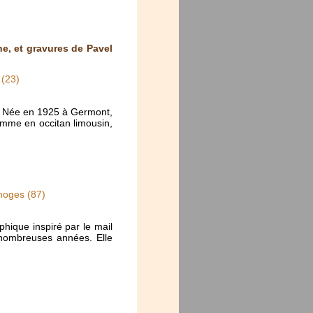
e, et gravures de Pavel
 (23)
re. Née en 1925 à Germont,
omme en occitan limousin,
moges (87)
hique inspiré par le mail
e nombreuses années. Elle