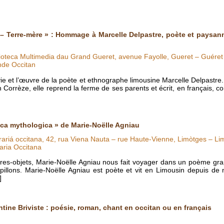
– Terre-mère » : Hommage à Marcelle Delpastre, poète et paysann
lioteca Multimedia dau Grand Gueret, avenue Fayolle, Gueret – Guéret
nde Occitan
 vie et l’œuvre de la poète et ethnographe limousine Marcelle Delpast
rrèze, elle reprend la ferme de ses parents et écrit, en français, c
ica mythologica » de Marie-Noëlle Agniau
rariá occitana, 42, rua Viena Nauta – rue Haute-Vienne, Limòtges – Li
aria Occitana
vres-objets, Marie-Noëlle Agniau nous fait voyager dans un poème grap
papillons. Marie-Noëlle Agniau est poète et vit en Limousin depuis d
]
ntine Briviste : poésie, roman, chant en occitan ou en français