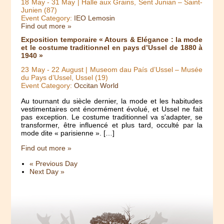
18 May
-
31 May
| Halle aux Grains, Sent Junian – Saint-
Junien (87)
Event Category:
IEO Lemosin
Find out more »
Exposition temporaire « Atours & Elégance : la mode
et le costume traditionnel en pays d’Ussel de 1880 à
1940 »
23 May
-
22 August
| Museom dau País d’Ussel – Musée
du Pays d’Ussel, Ussel (19)
Event Category:
Occitan World
Au tournant du siècle dernier, la mode et les habitudes
vestimentaires ont énormément évolué, et Ussel ne fait
pas exception. Le costume traditionnel va s'adapter, se
transformer, être influencé et plus tard, occulté par la
mode dite « parisienne ». […]
Find out more »
«
Previous Day
Next Day
»