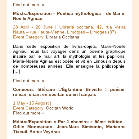
Find out more »
Mòstra/Exposition « Poetica mythologica » de Marie-
Noëlle Agniau
28 April
-
20 June
| Librariá occitana, 42, rua Viena
Nauta – rue Haute-Vienne, Limòtges – Limoges (87)
Event Category:
Libraria Occitana
Dans cette exposition de livres-objets, Marie-Noëlle
Agniau nous fait voyager dans un poème graphique
inspiré par le mail art, la mythologie et les papillons.
Marie-Noëlle Agniau est poète et vit en Limousin depuis
de nombreuses années. Elle enseigne la philosophie,
[…]
Find out more »
Concours littéraire L’Églantine Briviste : poésie,
roman, chant en occitan ou en français
1 May
-
15 August
|
Event Category:
Occitan World
Find out more »
Mòstra/Exposition « Par 4 chemins » 5ème édition :
Odile Monmarson, Jean-Marc Siméonin, Marianne
Tixeuil, Annie Veyriras