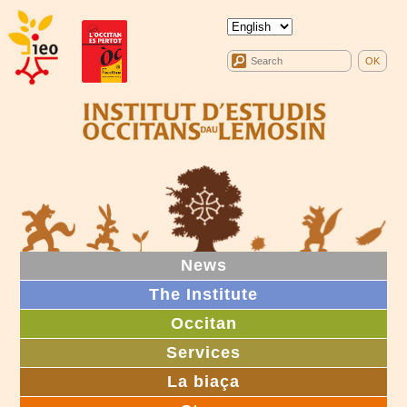
News
The Institute
Occitan
Services
La biaça