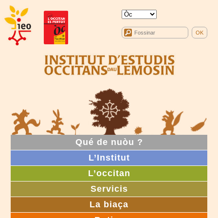
Qué de nuòu ?
L’Institut
L’occitan
Servicis
La biaça