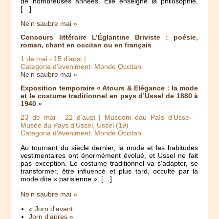
de nombreuses années. Elle enseigne la philosophie,
[…]
Ne'n saubre mai »
Concours littéraire L’Églantine Briviste : poésie,
roman, chant en occitan ou en français
1 de mai
-
15 d'aust
|
Categoria d'eveniment: Monde Occitan
Ne'n saubre mai »
Exposition temporaire « Atours & Elégance : la mode
et le costume traditionnel en pays d’Ussel de 1880 à
1940 »
23 de mai
-
22 d'aust
| Museom dau País d’Ussel –
Musée du Pays d’Ussel, Ussel (19)
Categoria d'eveniment: Monde Occitan
Au tournant du siècle dernier, la mode et les habitudes
vestimentaires ont énormément évolué, et Ussel ne fait
pas exception. Le costume traditionnel va s'adapter, se
transformer, être influencé et plus tard, occulté par la
mode dite « parisienne ». […]
Ne'n saubre mai »
« Jorn d'avant
Jorn d'apres »