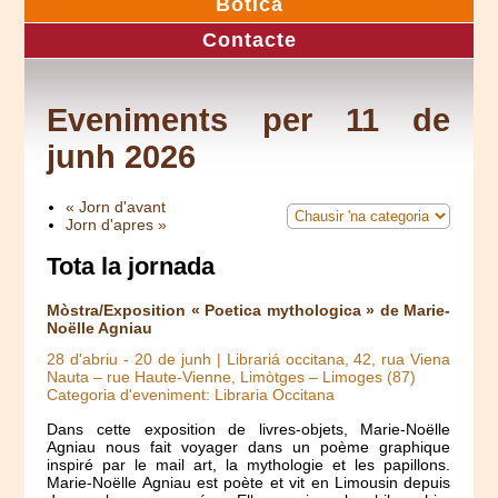
Botica
Contacte
Eveniments per 11 de
junh 2026
« Jorn d'avant
Jorn d'apres »
Tota la jornada
Mòstra/Exposition « Poetica mythologica » de Marie-
Noëlle Agniau
28 d'abriu
-
20 de junh
| Librariá occitana, 42, rua Viena
Nauta – rue Haute-Vienne, Limòtges – Limoges (87)
Categoria d'eveniment: Libraria Occitana
Dans cette exposition de livres-objets, Marie-Noëlle
Agniau nous fait voyager dans un poème graphique
inspiré par le mail art, la mythologie et les papillons.
Marie-Noëlle Agniau est poète et vit en Limousin depuis