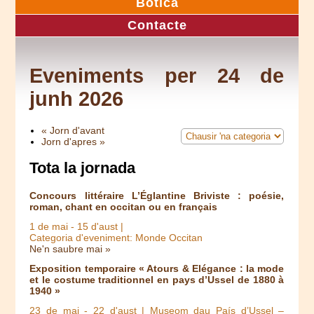
Botica
Contacte
Eveniments per 24 de
junh 2026
« Jorn d'avant
Jorn d'apres »
Tota la jornada
Concours littéraire L’Églantine Briviste : poésie,
roman, chant en occitan ou en français
1 de mai
-
15 d'aust
|
Categoria d'eveniment: Monde Occitan
Ne'n saubre mai »
Exposition temporaire « Atours & Elégance : la mode
et le costume traditionnel en pays d’Ussel de 1880 à
1940 »
23 de mai
-
22 d'aust
| Museom dau País d’Ussel –