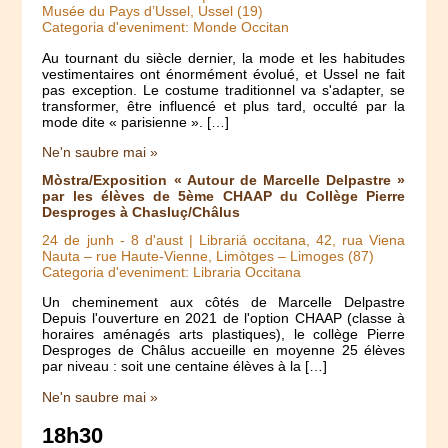
Musée du Pays d’Ussel, Ussel (19)
Categoria d'eveniment: Monde Occitan
Au tournant du siècle dernier, la mode et les habitudes
vestimentaires ont énormément évolué, et Ussel ne fait
pas exception. Le costume traditionnel va s'adapter, se
transformer, être influencé et plus tard, occulté par la
mode dite « parisienne ». […]
Ne'n saubre mai »
Mòstra/Exposition « Autour de Marcelle Delpastre »
par les élèves de 5ème CHAAP du Collège Pierre
Desproges à Chasluç/Châlus
24 de junh
-
8 d'aust
| Librariá occitana, 42, rua Viena
Nauta – rue Haute-Vienne, Limòtges – Limoges (87)
Categoria d'eveniment: Libraria Occitana
Un cheminement aux côtés de Marcelle Delpastre
Depuis l'ouverture en 2021 de l'option CHAAP (classe à
horaires aménagés arts plastiques), le collège Pierre
Desproges de Châlus accueille en moyenne 25 élèves
par niveau : soit une centaine élèves à la […]
Ne'n saubre mai »
18h30