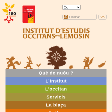
Qué de nuòu ?
L’Institut
L’occitan
Servicis
La biaça