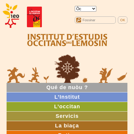
Qué de nuòu ?
L’Institut
L’occitan
Servicis
La biaça