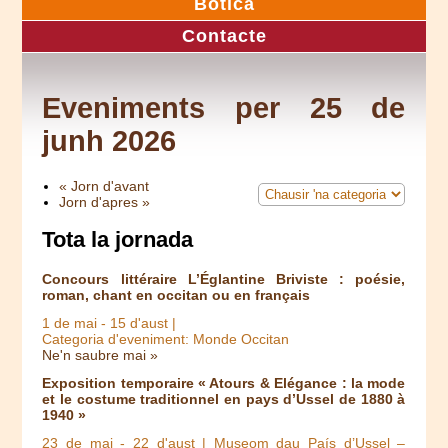
Botica
Contacte
Eveniments per 25 de
junh 2026
« Jorn d'avant
Jorn d'apres »
Tota la jornada
Concours littéraire L’Églantine Briviste : poésie,
roman, chant en occitan ou en français
1 de mai
-
15 d'aust
|
Categoria d'eveniment: Monde Occitan
Ne'n saubre mai »
Exposition temporaire « Atours & Elégance : la mode
et le costume traditionnel en pays d’Ussel de 1880 à
1940 »
23 de mai
-
22 d'aust
| Museom dau País d’Ussel –