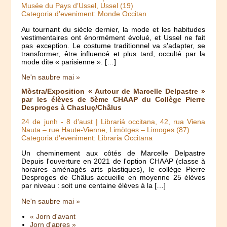
Musée du Pays d’Ussel, Ussel (19)
Categoria d'eveniment: Monde Occitan
Au tournant du siècle dernier, la mode et les habitudes
vestimentaires ont énormément évolué, et Ussel ne fait
pas exception. Le costume traditionnel va s'adapter, se
transformer, être influencé et plus tard, occulté par la
mode dite « parisienne ». […]
Ne'n saubre mai »
Mòstra/Exposition « Autour de Marcelle Delpastre »
par les élèves de 5ème CHAAP du Collège Pierre
Desproges à Chasluç/Châlus
24 de junh
-
8 d'aust
| Librariá occitana, 42, rua Viena
Nauta – rue Haute-Vienne, Limòtges – Limoges (87)
Categoria d'eveniment: Libraria Occitana
Un cheminement aux côtés de Marcelle Delpastre
Depuis l'ouverture en 2021 de l'option CHAAP (classe à
horaires aménagés arts plastiques), le collège Pierre
Desproges de Châlus accueille en moyenne 25 élèves
par niveau : soit une centaine élèves à la […]
Ne'n saubre mai »
« Jorn d'avant
Jorn d'apres »