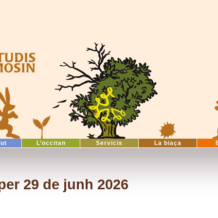
tut
L’occitan
Servicis
La biaça
er 29 de junh 2026