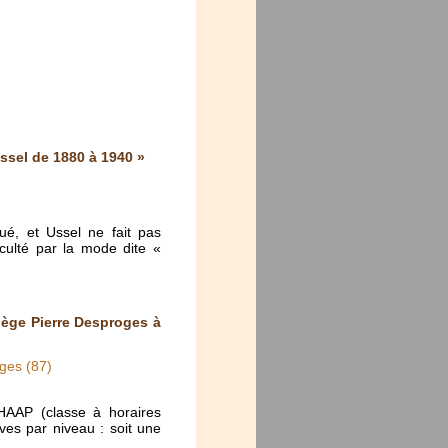
ssel de 1880 à 1940 »
ué, et Ussel ne fait pas
cculté par la mode dite «
lège Pierre Desproges à
ges (87)
HAAP (classe à horaires
es par niveau : soit une