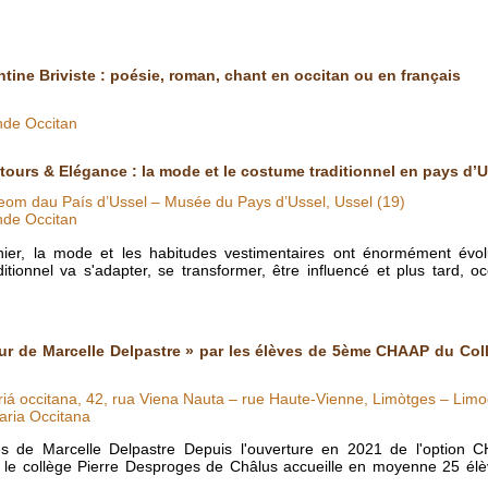
ntine Briviste : poésie, roman, chant en occitan ou en français
nde Occitan
tours & Elégance : la mode et le costume traditionnel en pays d’U
om dau País d’Ussel – Musée du Pays d’Ussel, Ussel (19)
nde Occitan
nier, la mode et les habitudes vestimentaires ont énormément évol
itionnel va s'adapter, se transformer, être influencé et plus tard, o
ur de Marcelle Delpastre » par les élèves de 5ème CHAAP du Col
riá occitana, 42, rua Viena Nauta – rue Haute-Vienne, Limòtges – Limo
aria Occitana
 de Marcelle Delpastre Depuis l'ouverture en 2021 de l'option C
 le collège Pierre Desproges de Châlus accueille en moyenne 25 élèv