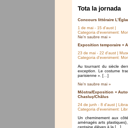
Tota la jornada
Concours littéraire L’Égla
1 de mai
-
15 d'aust
|
Categoria d'eveniment: Mo
Ne'n saubre mai »
Exposition temporaire « A
23 de mai
-
22 d'aust
| Muse
Categoria d'eveniment: Mo
Au tournant du siècle der
exception. Le costume trad
parisienne ». […]
Ne'n saubre mai »
Mòstra/Exposition « Auto
Chasluç/Châlus
24 de junh
-
8 d'aust
| Libra
Categoria d'eveniment: Libr
Un cheminement aux côtés
aménagés arts plastiques),
centaine élèves à la […]