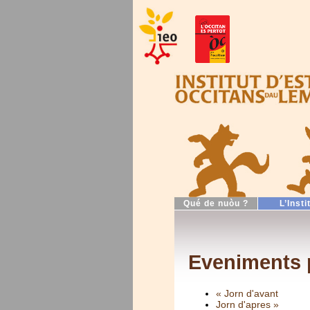
Qué de nuòu ?
L’Insti
Eveniments p
« Jorn d'avant
Jorn d'apres »