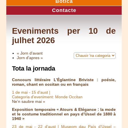
Botica
Contacte
Eveniments per 10 de
julhet 2026
« Jorn d'avant
Jorn d'apres »
Tota la jornada
Concours littéraire L’Églantine Briviste : poésie,
roman, chant en occitan ou en français
1 de mai
-
15 d'aust
|
Categoria d'eveniment: Monde Occitan
Ne'n saubre mai »
Exposition temporaire « Atours & Elégance : la mode
et le costume traditionnel en pays d’Ussel de 1880 à
1940 »
23 de mai
-
22 d'aust
| Museom dau País d’Ussel –