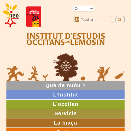
Qué de nuòu ?
L’Institut
L’occitan
Servicis
La biaça