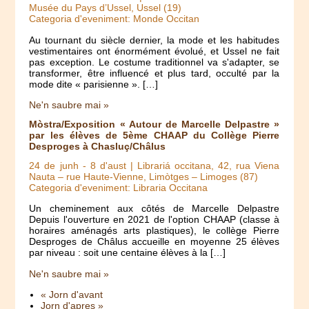
Musée du Pays d’Ussel, Ussel (19)
Categoria d'eveniment: Monde Occitan
Au tournant du siècle dernier, la mode et les habitudes
vestimentaires ont énormément évolué, et Ussel ne fait
pas exception. Le costume traditionnel va s'adapter, se
transformer, être influencé et plus tard, occulté par la
mode dite « parisienne ». […]
Ne'n saubre mai »
Mòstra/Exposition « Autour de Marcelle Delpastre »
par les élèves de 5ème CHAAP du Collège Pierre
Desproges à Chasluç/Châlus
24 de junh
-
8 d'aust
| Librariá occitana, 42, rua Viena
Nauta – rue Haute-Vienne, Limòtges – Limoges (87)
Categoria d'eveniment: Libraria Occitana
Un cheminement aux côtés de Marcelle Delpastre
Depuis l'ouverture en 2021 de l'option CHAAP (classe à
horaires aménagés arts plastiques), le collège Pierre
Desproges de Châlus accueille en moyenne 25 élèves
par niveau : soit une centaine élèves à la […]
Ne'n saubre mai »
« Jorn d'avant
Jorn d'apres »