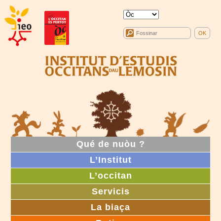
Qué de nuòu ?
L’Institut
L’occitan
Servicis
La biaça