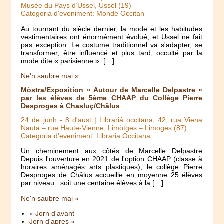
Musée du Pays d’Ussel, Ussel (19)
Categoria d'eveniment: Monde Occitan
Au tournant du siècle dernier, la mode et les habitudes
vestimentaires ont énormément évolué, et Ussel ne fait
pas exception. Le costume traditionnel va s'adapter, se
transformer, être influencé et plus tard, occulté par la
mode dite « parisienne ». […]
Ne'n saubre mai »
Mòstra/Exposition « Autour de Marcelle Delpastre »
par les élèves de 5ème CHAAP du Collège Pierre
Desproges à Chasluç/Châlus
24 de junh
-
8 d'aust
| Librariá occitana, 42, rua Viena
Nauta – rue Haute-Vienne, Limòtges – Limoges (87)
Categoria d'eveniment: Libraria Occitana
Un cheminement aux côtés de Marcelle Delpastre
Depuis l'ouverture en 2021 de l'option CHAAP (classe à
horaires aménagés arts plastiques), le collège Pierre
Desproges de Châlus accueille en moyenne 25 élèves
par niveau : soit une centaine élèves à la […]
Ne'n saubre mai »
« Jorn d'avant
Jorn d'apres »