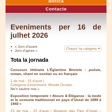
Botica
Contacte
Eveniments per 16 de
julhet 2026
« Jorn d'avant
Jorn d'apres »
Tota la jornada
Concours littéraire L’Églantine Briviste : poésie,
roman, chant en occitan ou en français
1 de mai
-
15 d'aust
|
Categoria d'eveniment: Monde Occitan
Ne'n saubre mai »
Exposition temporaire « Atours & Elégance : la mode
et le costume traditionnel en pays d’Ussel de 1880 à
1940 »
23 de mai
-
22 d'aust
| Museom dau País d’Ussel –