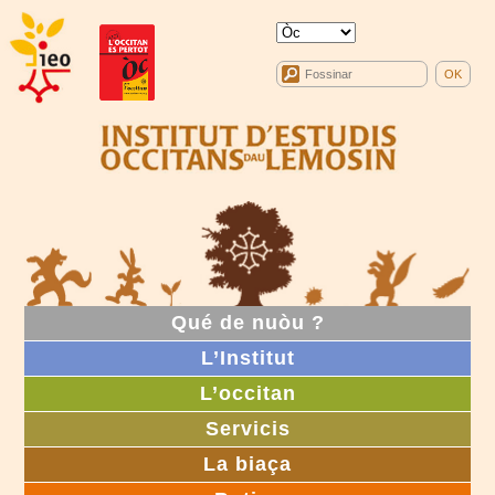
Qué de nuòu ?
L’Institut
L’occitan
Servicis
La biaça