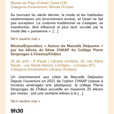
Musée du Pays d’Ussel, Ussel (19)
Categoria d'eveniment: Monde Occitan
Au tournant du siècle dernier, la mode et les habitudes
vestimentaires ont énormément évolué, et Ussel ne fait
pas exception. Le costume traditionnel va s'adapter, se
transformer, être influencé et plus tard, occulté par la
mode dite « parisienne ». […]
Ne'n saubre mai »
Mòstra/Exposition « Autour de Marcelle Delpastre »
par les élèves de 5ème CHAAP du Collège Pierre
Desproges à Chasluç/Châlus
24 de junh
-
8 d'aust
| Librariá occitana, 42, rua Viena
Nauta – rue Haute-Vienne, Limòtges – Limoges (87)
Categoria d'eveniment: Libraria Occitana
Un cheminement aux côtés de Marcelle Delpastre
Depuis l'ouverture en 2021 de l'option CHAAP (classe à
horaires aménagés arts plastiques), le collège Pierre
Desproges de Châlus accueille en moyenne 25 élèves
par niveau : soit une centaine élèves à la […]
Ne'n saubre mai »
9h30