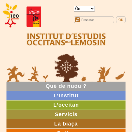
Qué de nuòu ?
L’Institut
L’occitan
Servicis
La biaça