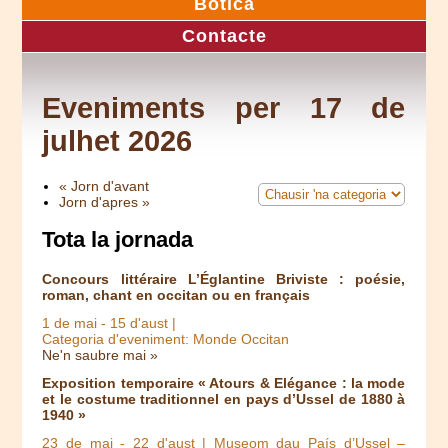
Botica
Contacte
Eveniments per 17 de
julhet 2026
« Jorn d'avant
Jorn d'apres »
Tota la jornada
Concours littéraire L’Églantine Briviste : poésie,
roman, chant en occitan ou en français
1 de mai
-
15 d'aust
|
Categoria d'eveniment: Monde Occitan
Ne'n saubre mai »
Exposition temporaire « Atours & Elégance : la mode
et le costume traditionnel en pays d’Ussel de 1880 à
1940 »
23 de mai
-
22 d'aust
| Museom dau País d’Ussel –