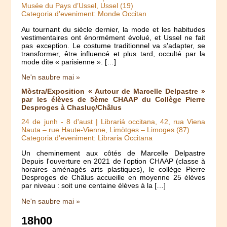
Musée du Pays d’Ussel, Ussel (19)
Categoria d'eveniment: Monde Occitan
Au tournant du siècle dernier, la mode et les habitudes
vestimentaires ont énormément évolué, et Ussel ne fait
pas exception. Le costume traditionnel va s'adapter, se
transformer, être influencé et plus tard, occulté par la
mode dite « parisienne ». […]
Ne'n saubre mai »
Mòstra/Exposition « Autour de Marcelle Delpastre »
par les élèves de 5ème CHAAP du Collège Pierre
Desproges à Chasluç/Châlus
24 de junh
-
8 d'aust
| Librariá occitana, 42, rua Viena
Nauta – rue Haute-Vienne, Limòtges – Limoges (87)
Categoria d'eveniment: Libraria Occitana
Un cheminement aux côtés de Marcelle Delpastre
Depuis l'ouverture en 2021 de l'option CHAAP (classe à
horaires aménagés arts plastiques), le collège Pierre
Desproges de Châlus accueille en moyenne 25 élèves
par niveau : soit une centaine élèves à la […]
Ne'n saubre mai »
18h00