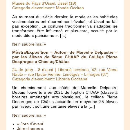
Musée du Pays d’Ussel, Ussel (19)
Categoria d'eveniment: Monde Occitan
Au tournant du siècle dernier, la mode et les habitudes
vestimentaires ont énormément évolué, et Ussel ne fait
pas exception. Le costume traditionnel va s'adapter, se
transformer, être influencé et plus tard, occulté par la
mode dite « parisienne ». […]
Ne'n saubre mai »
Mòstra/Exposition « Autour de Marcelle Delpastre »
par les élèves de 5ème CHAAP du Collège Pierre
Desproges à Chasluç/Châlus
24 de junh
-
8 d'aust
| Librariá occitana, 42, rua Viena
Nauta – rue Haute-Vienne, Limòtges – Limoges (87)
Categoria d'eveniment: Libraria Occitana
Un cheminement aux côtés de Marcelle Delpastre
Depuis l'ouverture en 2021 de l'option CHAAP (classe à
horaires aménagés arts plastiques), le collège Pierre
Desproges de Châlus accueille en moyenne 25 élèves
par niveau : soit une centaine élèves à la […]
Ne'n saubre mai »
« Jorn d'avant
Jorn d'apres »