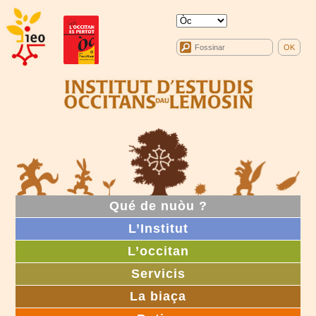
Qué de nuòu ?
L’Institut
L’occitan
Servicis
La biaça