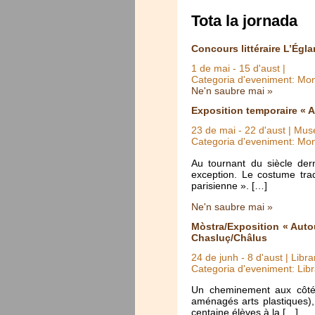
Tota la jornada
Concours littéraire L’Égla
1 de mai
-
15 d'aust
|
Categoria d'eveniment: Mo
Ne'n saubre mai »
Exposition temporaire « A
23 de mai
-
22 d'aust
| Muse
Categoria d'eveniment: Mo
Au tournant du siècle der
exception. Le costume trad
parisienne ». […]
Ne'n saubre mai »
Mòstra/Exposition « Auto
Chasluç/Châlus
24 de junh
-
8 d'aust
| Libra
Categoria d'eveniment: Libr
Un cheminement aux côtés
aménagés arts plastiques),
centaine élèves à la […]