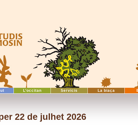
tut
L’occitan
Servicis
La biaça
er 22 de julhet 2026