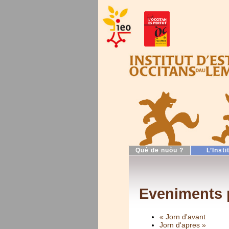
Qué de nuòu ?
L’Insti
Eveniments p
« Jorn d'avant
Jorn d'apres »