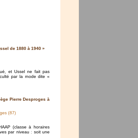
ssel de 1880 à 1940 »
ué, et Ussel ne fait pas
cculté par la mode dite «
lège Pierre Desproges à
ges (87)
HAAP (classe à horaires
es par niveau : soit une