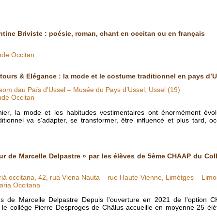
ntine Briviste : poésie, roman, chant en occitan ou en français
nde Occitan
tours & Elégance : la mode et le costume traditionnel en pays d’U
om dau País d’Ussel – Musée du Pays d’Ussel, Ussel (19)
nde Occitan
nier, la mode et les habitudes vestimentaires ont énormément évol
itionnel va s'adapter, se transformer, être influencé et plus tard, o
ur de Marcelle Delpastre » par les élèves de 5ème CHAAP du Col
riá occitana, 42, rua Viena Nauta – rue Haute-Vienne, Limòtges – Limo
aria Occitana
 de Marcelle Delpastre Depuis l'ouverture en 2021 de l'option C
 le collège Pierre Desproges de Châlus accueille en moyenne 25 élèv