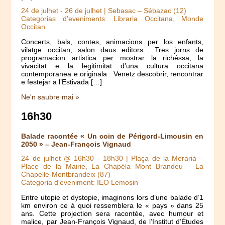
24 de julhet
-
26 de julhet
| Sebasac – Sébazac (12)
Categorias d'eveniments: Libraria Occitana, Monde
Occitan
Concerts, bals, contes, animacions per los enfants,
vilatge occitan, salon daus editors... Tres jorns de
programacion artistica per mostrar la richéssa, la
vivacitat e la legitimitat d’una cultura occitana
contemporanea e originala : Venetz descobrir, rencontrar
e festejar a l’Estivada […]
Ne'n saubre mai »
16h30
Balade racontée « Un coin de Périgord-Limousin en
2050 » – Jean-François Vignaud
24 de julhet @ 16h30
-
18h30
| Plaça de la Merariá –
Place de la Mairie, La Chapéla Mont Brandeu – La
Chapelle-Montbrandeix (87)
Categoria d'eveniment: IEO Lemosin
Entre utopie et dystopie, imaginons lors d’une balade d’1
km environ ce à quoi ressemblera le « pays » dans 25
ans. Cette projection sera racontée, avec humour et
malice, par Jean-François Vignaud, de l’Institut d’Études