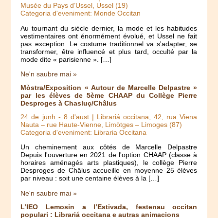
Musée du Pays d’Ussel, Ussel (19)
Categoria d'eveniment: Monde Occitan
Au tournant du siècle dernier, la mode et les habitudes
vestimentaires ont énormément évolué, et Ussel ne fait
pas exception. Le costume traditionnel va s'adapter, se
transformer, être influencé et plus tard, occulté par la
mode dite « parisienne ». […]
Ne'n saubre mai »
Mòstra/Exposition « Autour de Marcelle Delpastre »
par les élèves de 5ème CHAAP du Collège Pierre
Desproges à Chasluç/Châlus
24 de junh
-
8 d'aust
| Librariá occitana, 42, rua Viena
Nauta – rue Haute-Vienne, Limòtges – Limoges (87)
Categoria d'eveniment: Libraria Occitana
Un cheminement aux côtés de Marcelle Delpastre
Depuis l'ouverture en 2021 de l'option CHAAP (classe à
horaires aménagés arts plastiques), le collège Pierre
Desproges de Châlus accueille en moyenne 25 élèves
par niveau : soit une centaine élèves à la […]
Ne'n saubre mai »
L’IEO Lemosin a l’Estivada, festenau occitan
populari : Librariá occitana e autras animacions