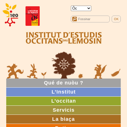
Qué de nuòu ?
L’Institut
L’occitan
Servicis
La biaça