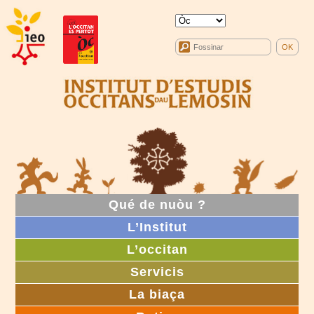
Qué de nuòu ?
L’Institut
L’occitan
Servicis
La biaça