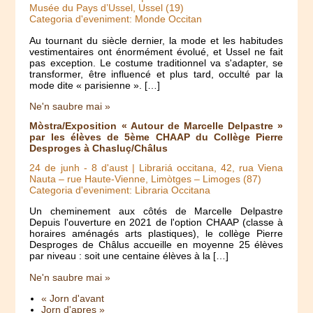
Musée du Pays d’Ussel, Ussel (19)
Categoria d'eveniment: Monde Occitan
Au tournant du siècle dernier, la mode et les habitudes
vestimentaires ont énormément évolué, et Ussel ne fait
pas exception. Le costume traditionnel va s'adapter, se
transformer, être influencé et plus tard, occulté par la
mode dite « parisienne ». […]
Ne'n saubre mai »
Mòstra/Exposition « Autour de Marcelle Delpastre »
par les élèves de 5ème CHAAP du Collège Pierre
Desproges à Chasluç/Châlus
24 de junh
-
8 d'aust
| Librariá occitana, 42, rua Viena
Nauta – rue Haute-Vienne, Limòtges – Limoges (87)
Categoria d'eveniment: Libraria Occitana
Un cheminement aux côtés de Marcelle Delpastre
Depuis l'ouverture en 2021 de l'option CHAAP (classe à
horaires aménagés arts plastiques), le collège Pierre
Desproges de Châlus accueille en moyenne 25 élèves
par niveau : soit une centaine élèves à la […]
Ne'n saubre mai »
« Jorn d'avant
Jorn d'apres »