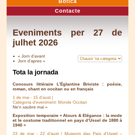
Botica
Contacte
Eveniments per 27 de
julhet 2026
« Jorn d'avant
Jorn d'apres »
Tota la jornada
Concours littéraire L’Églantine Briviste : poésie,
roman, chant en occitan ou en français
1 de mai
-
15 d'aust
|
Categoria d'eveniment: Monde Occitan
Ne'n saubre mai »
Exposition temporaire « Atours & Elégance : la mode
et le costume traditionnel en pays d’Ussel de 1880 à
1940 »
23 de mai
-
22 d'aust
| Museom dau País d’Ussel –