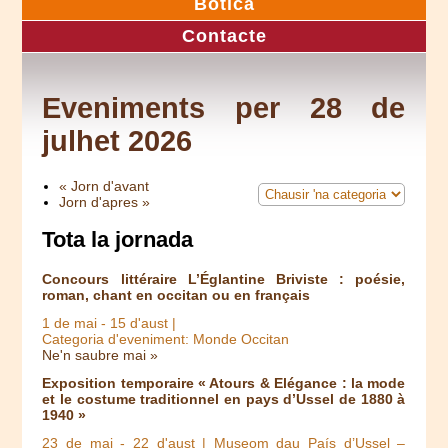
Botica
Contacte
Eveniments per 28 de
julhet 2026
« Jorn d'avant
Jorn d'apres »
Tota la jornada
Concours littéraire L’Églantine Briviste : poésie,
roman, chant en occitan ou en français
1 de mai
-
15 d'aust
|
Categoria d'eveniment: Monde Occitan
Ne'n saubre mai »
Exposition temporaire « Atours & Elégance : la mode
et le costume traditionnel en pays d’Ussel de 1880 à
1940 »
23 de mai
-
22 d'aust
| Museom dau País d’Ussel –