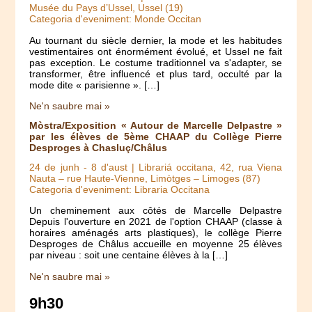
Musée du Pays d’Ussel, Ussel (19)
Categoria d'eveniment: Monde Occitan
Au tournant du siècle dernier, la mode et les habitudes
vestimentaires ont énormément évolué, et Ussel ne fait
pas exception. Le costume traditionnel va s'adapter, se
transformer, être influencé et plus tard, occulté par la
mode dite « parisienne ». […]
Ne'n saubre mai »
Mòstra/Exposition « Autour de Marcelle Delpastre »
par les élèves de 5ème CHAAP du Collège Pierre
Desproges à Chasluç/Châlus
24 de junh
-
8 d'aust
| Librariá occitana, 42, rua Viena
Nauta – rue Haute-Vienne, Limòtges – Limoges (87)
Categoria d'eveniment: Libraria Occitana
Un cheminement aux côtés de Marcelle Delpastre
Depuis l'ouverture en 2021 de l'option CHAAP (classe à
horaires aménagés arts plastiques), le collège Pierre
Desproges de Châlus accueille en moyenne 25 élèves
par niveau : soit une centaine élèves à la […]
Ne'n saubre mai »
9h30