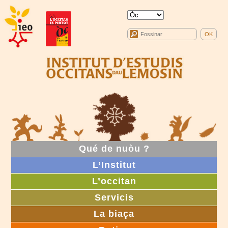
Qué de nuòu ?
L’Institut
L’occitan
Servicis
La biaça