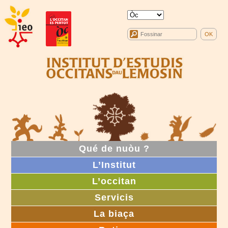
Qué de nuòu ?
L’Institut
L’occitan
Servicis
La biaça