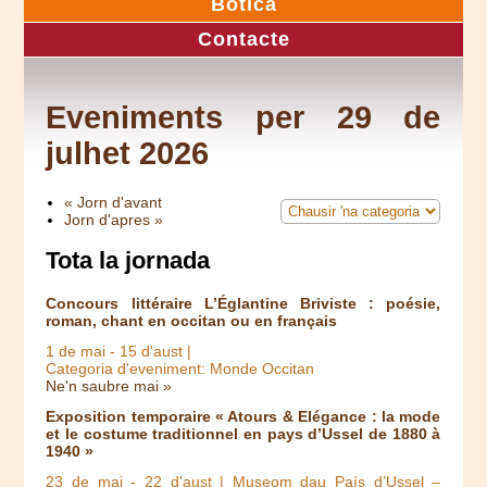
Botica
Contacte
Eveniments per 29 de
julhet 2026
« Jorn d'avant
Jorn d'apres »
Tota la jornada
Concours littéraire L’Églantine Briviste : poésie,
roman, chant en occitan ou en français
1 de mai
-
15 d'aust
|
Categoria d'eveniment: Monde Occitan
Ne'n saubre mai »
Exposition temporaire « Atours & Elégance : la mode
et le costume traditionnel en pays d’Ussel de 1880 à
1940 »
23 de mai
-
22 d'aust
| Museom dau País d’Ussel –