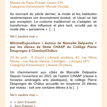
Musée du Pays d’Ussel, Ussel (19)
Categoria d'eveniment: Monde Occitan
Au tournant du siècle dernier, la mode et les habitudes
vestimentaires ont énormément évolué, et Ussel ne fait
pas exception. Le costume traditionnel va s'adapter, se
transformer, être influencé et plus tard, occulté par la
mode dite « parisienne ». […]
Ne'n saubre mai »
Mòstra/Exposition « Autour de Marcelle Delpastre »
par les élèves de 5ème CHAAP du Collège Pierre
Desproges à Chasluç/Châlus
24 de junh
-
8 d'aust
| Librariá occitana, 42, rua Viena
Nauta – rue Haute-Vienne, Limòtges – Limoges (87)
Categoria d'eveniment: Libraria Occitana
Un cheminement aux côtés de Marcelle Delpastre
Depuis l'ouverture en 2021 de l'option CHAAP (classe à
horaires aménagés arts plastiques), le collège Pierre
Desproges de Châlus accueille en moyenne 25 élèves
par niveau : soit une centaine élèves à la […]
Ne'n saubre mai »
« Jorn d'avant
Jorn d'apres »