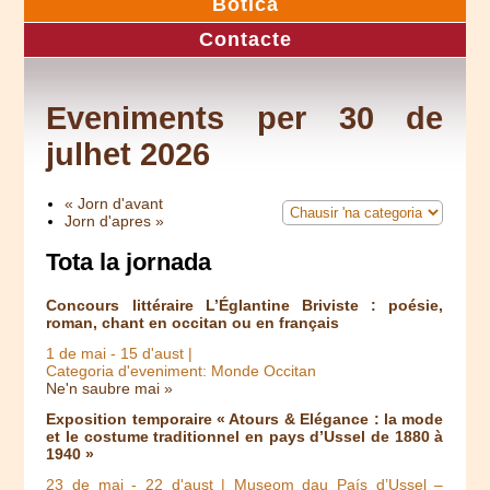
Botica
Contacte
Eveniments per 30 de
julhet 2026
« Jorn d'avant
Jorn d'apres »
Tota la jornada
Concours littéraire L’Églantine Briviste : poésie,
roman, chant en occitan ou en français
1 de mai
-
15 d'aust
|
Categoria d'eveniment: Monde Occitan
Ne'n saubre mai »
Exposition temporaire « Atours & Elégance : la mode
et le costume traditionnel en pays d’Ussel de 1880 à
1940 »
23 de mai
-
22 d'aust
| Museom dau País d’Ussel –