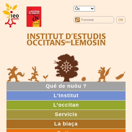
Qué de nuòu ?
L’Institut
L’occitan
Servicis
La biaça