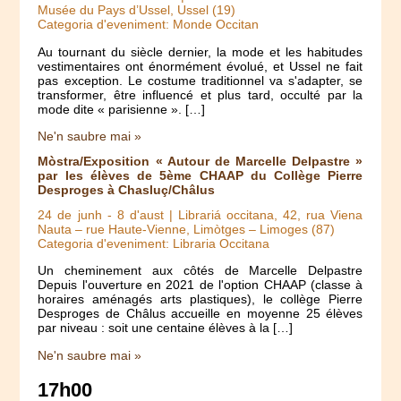
Musée du Pays d’Ussel, Ussel (19)
Categoria d'eveniment: Monde Occitan
Au tournant du siècle dernier, la mode et les habitudes
vestimentaires ont énormément évolué, et Ussel ne fait
pas exception. Le costume traditionnel va s'adapter, se
transformer, être influencé et plus tard, occulté par la
mode dite « parisienne ». […]
Ne'n saubre mai »
Mòstra/Exposition « Autour de Marcelle Delpastre »
par les élèves de 5ème CHAAP du Collège Pierre
Desproges à Chasluç/Châlus
24 de junh
-
8 d'aust
| Librariá occitana, 42, rua Viena
Nauta – rue Haute-Vienne, Limòtges – Limoges (87)
Categoria d'eveniment: Libraria Occitana
Un cheminement aux côtés de Marcelle Delpastre
Depuis l'ouverture en 2021 de l'option CHAAP (classe à
horaires aménagés arts plastiques), le collège Pierre
Desproges de Châlus accueille en moyenne 25 élèves
par niveau : soit une centaine élèves à la […]
Ne'n saubre mai »
17h00