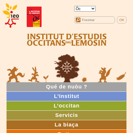
Qué de nuòu ?
L’Institut
L’occitan
Servicis
La biaça