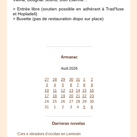
> Entrée libre (soutien possible en adhérant à Trad’fuse
et Hopladeli)
> Buvette (pas de restauration dispo sur place)
Armanac
Aust 2026
Mon
Tue
Wed
Thu
Fri
Sat
Sun
27
28
29
30
31
1
2
3
4
5
6
7
8
9
10
11
12
13
14
15
16
17
18
19
20
21
22
23
24
25
26
27
28
29
30
31
1
2
3
4
5
6
Darrieras novelas
Cors e obradors d’occitan en Lemosin