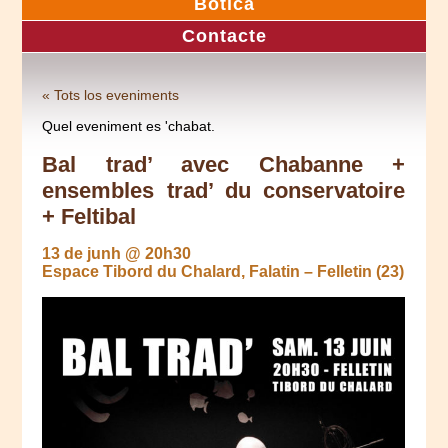
Botica
Contacte
« Tots los eveniments
Quel eveniment es 'chabat.
Bal trad’ avec Chabanne +
ensembles trad’ du conservatoire
+ Feltibal
13 de junh @ 20h30
Espace Tibord du Chalard, Falatin – Felletin (23)