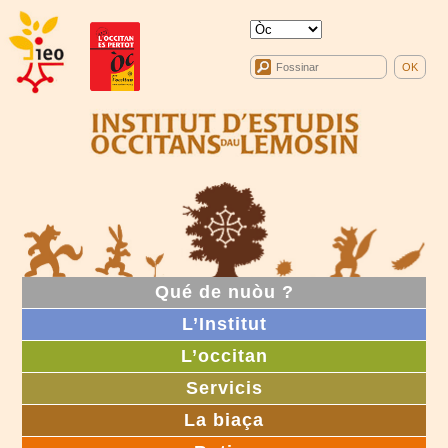
Qué de nuòu ?
L’Institut
L’occitan
Servicis
La biaça