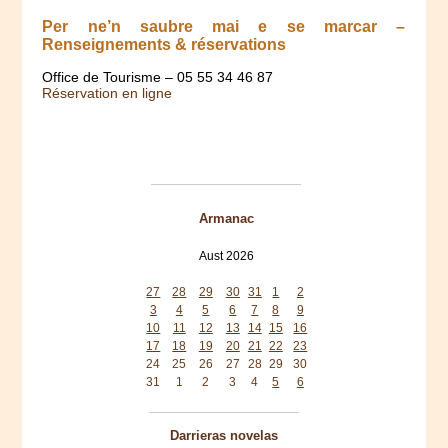
Per ne’n saubre mai e se marcar –
Renseignements & réservations
Office de Tourisme – 05 55 34 46 87
Réservation en ligne
Armanac
Aust 2026
Mon
Tue
Wed
Thu
Fri
Sat
Sun
27
28
29
30
31
1
2
3
4
5
6
7
8
9
10
11
12
13
14
15
16
17
18
19
20
21
22
23
24
25
26
27
28
29
30
31
1
2
3
4
5
6
Darrieras novelas