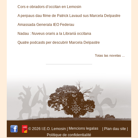
Cors e obradors d’occitan en Lemosin
A perpaus dau filme de Patrick Lavaud sus Marcela Delpastre
Amassada Generala IEO Federau
Nadau : Nuveus oraris a la Librariá occitana
Quatre podcasts per descubrir Marcela Delpastre
Totas las novelas ...
© 2026 I.E.O. Lemosin |
Mencions legalas
|
Plan dau site
|
Politique de confidentialité