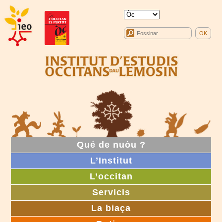
Qué de nuòu ?
L’Institut
L’occitan
Servicis
La biaça