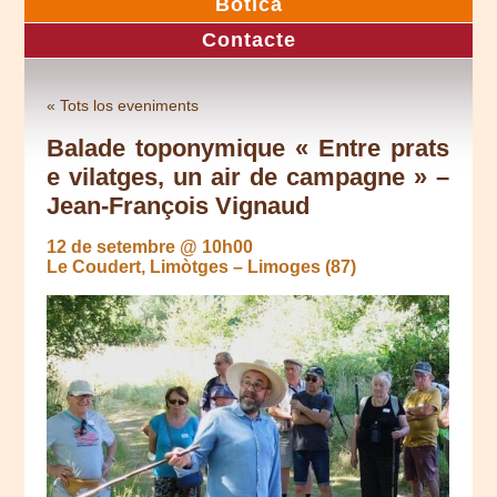
Botica
Contacte
« Tots los eveniments
Balade toponymique « Entre prats
e vilatges, un air de campagne » –
Jean-François Vignaud
12 de setembre @ 10h00
Le Coudert, Limòtges – Limoges (87)