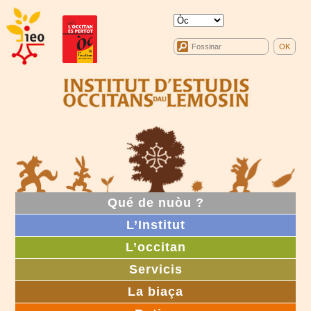
Qué de nuòu ?
L’Institut
L’occitan
Servicis
La biaça