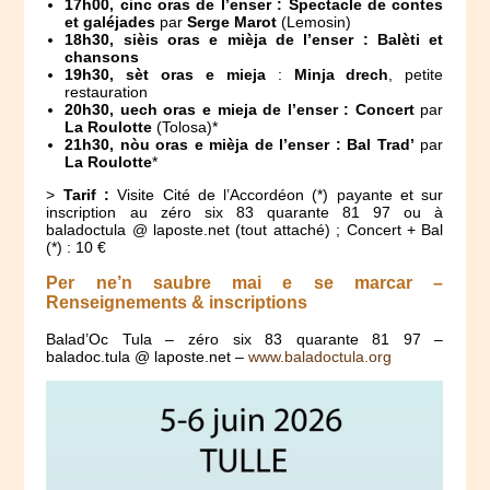
17h00, cinc oras de l’enser :
Spectacle de contes
et galéjades
par
Serge Marot
(Lemosin)
18h30, sièis oras e mièja de l’enser :
Balèti et
chansons
19h30, sèt oras e mieja
:
Minja drech
, petite
restauration
20h30, uech oras e mieja de l’enser : Concert
par
La Roulotte
(Tolosa)*
21h30, nòu oras e mièja de l’enser : Bal Trad’
par
La Roulotte
*
>
Tarif :
Visite Cité de l’Accordéon (*) payante et sur
inscription au zéro six 83 quarante 81 97 ou à
baladoctula @ laposte.net (tout attaché) ; Concert + Bal
(*) : 10 €
Per ne’n saubre mai e se marcar –
Renseignements & inscriptions
Balad’Oc Tula – zéro six 83 quarante 81 97 –
baladoc.tula @ laposte.net –
www.baladoctula.org