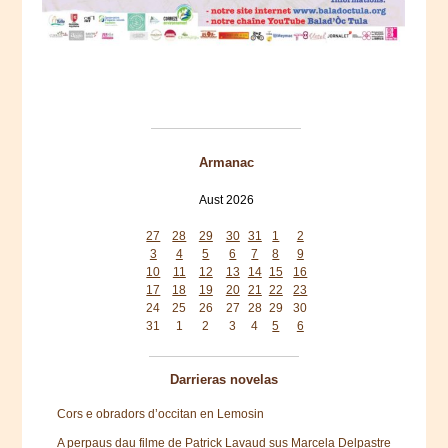
Armanac
Aust 2026
Mon
Tue
Wed
Thu
Fri
Sat
Sun
27
28
29
30
31
1
2
3
4
5
6
7
8
9
10
11
12
13
14
15
16
17
18
19
20
21
22
23
24
25
26
27
28
29
30
31
1
2
3
4
5
6
Darrieras novelas
Cors e obradors d’occitan en Lemosin
A perpaus dau filme de Patrick Lavaud sus Marcela Delpastre