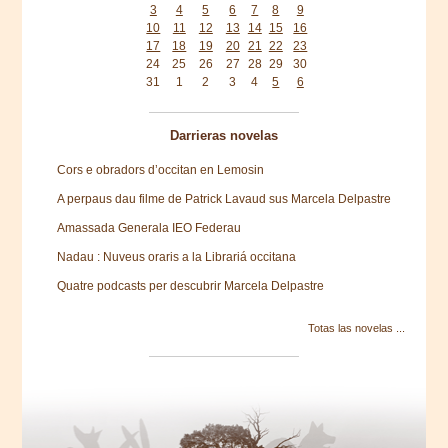
3
4
5
6
7
8
9
10
11
12
13
14
15
16
17
18
19
20
21
22
23
24
25
26
27
28
29
30
31
1
2
3
4
5
6
Darrieras novelas
Cors e obradors d’occitan en Lemosin
A perpaus dau filme de Patrick Lavaud sus Marcela Delpastre
Amassada Generala IEO Federau
Nadau : Nuveus oraris a la Librariá occitana
Quatre podcasts per descubrir Marcela Delpastre
Totas las novelas ...