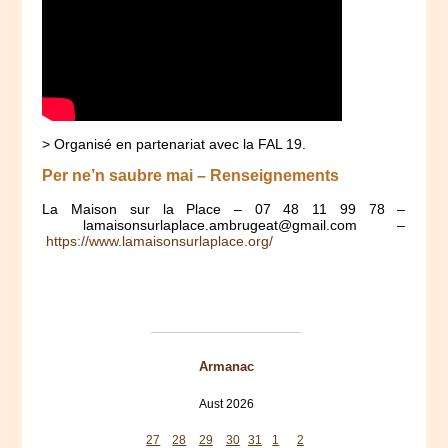
> Organisé en partenariat avec la FAL 19.
Per ne’n saubre mai – Renseignements
La Maison sur la Place – 07 48 11 99 78 –
lamaisonsurlaplace.ambrugeat@gmail.com –
https://www.lamaisonsurlaplace.org/
Armanac
Aust 2026
Mon
Tue
Wed
Thu
Fri
Sat
Sun
27
28
29
30
31
1
2