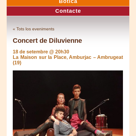
Botica
Contacte
« Tots los eveniments
Concert de Diluvienne
18 de setembre @ 20h30
La Maison sur la Place, Amburjac – Ambrugeat
(19)