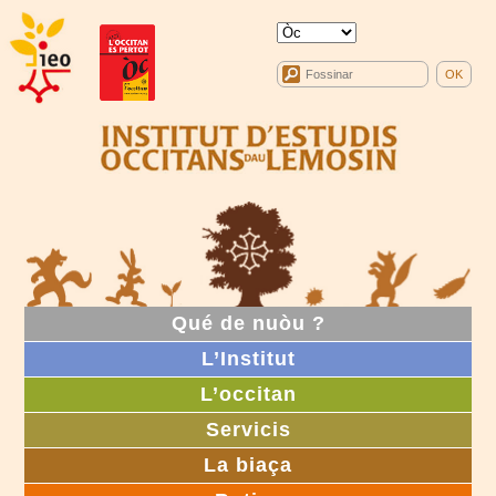
Qué de nuòu ?
L’Institut
L’occitan
Servicis
La biaça