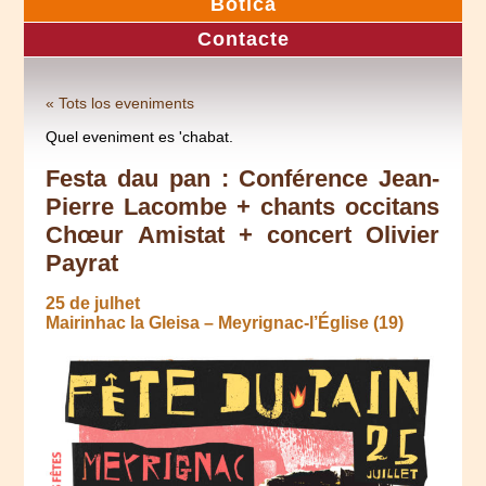
Botica
Contacte
« Tots los eveniments
Quel eveniment es 'chabat.
Festa dau pan : Conférence Jean-
Pierre Lacombe + chants occitans
Chœur Amistat + concert Olivier
Payrat
25 de julhet
Mairinhac la Gleisa – Meyrignac-l’Église (19)