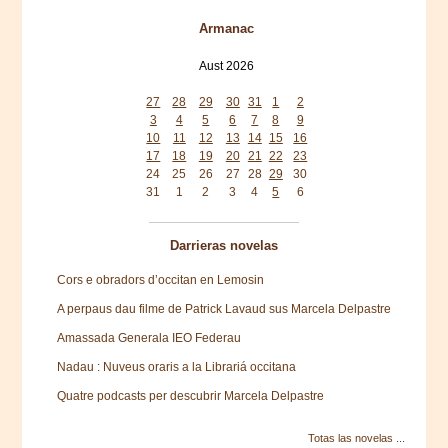
Armanac
Aust 2026
Mon
Tue
Wed
Thu
Fri
Sat
Sun
27
28
29
30
31
1
2
3
4
5
6
7
8
9
10
11
12
13
14
15
16
17
18
19
20
21
22
23
24
25
26
27
28
29
30
31
1
2
3
4
5
6
Darrieras novelas
Cors e obradors d’occitan en Lemosin
A perpaus dau filme de Patrick Lavaud sus Marcela Delpastre
Amassada Generala IEO Federau
Nadau : Nuveus oraris a la Librariá occitana
Quatre podcasts per descubrir Marcela Delpastre
Totas las novelas ...