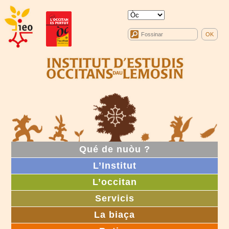
Qué de nuòu ?
L’Institut
L’occitan
Servicis
La biaça