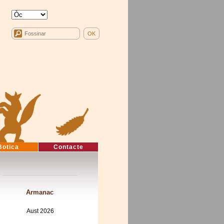
Botica
Contacte
Armanac
Aust 2026
Mon
Tue
Wed
Thu
Fri
Sat
Sun