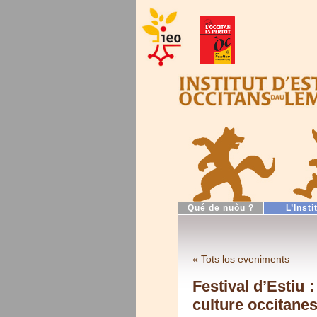
Qué de nuòu ?
L’Insti
« Tots los eveniments
Festival d’Estiu 
culture occitane