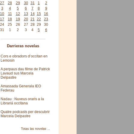
27
28
29
30
31
1
2
3
4
5
6
7
8
9
10
11
12
13
14
15
16
17
18
19
20
21
22
23
24
25
26
27
28
29
30
31
1
2
3
4
5
6
Darrieras novelas
Cors e obradors d’occitan en
Lemosin
A perpaus dau filme de Patrick
Lavaud sus Marcela
Delpastre
Amassada Generala IEO
Federau
Nadau : Nuveus oraris a la
Librariá occitana
Quatre podcasts per descubrir
Marcela Delpastre
Totas las novelas ...