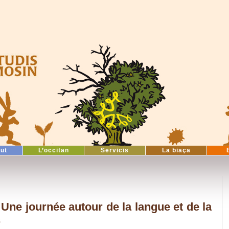
tut
L’occitan
Servicis
La biaça
: Une journée autour de la langue et de la
s