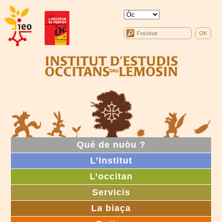
Qué de nuòu ?
L’Institut
L’occitan
Servicis
La biaça