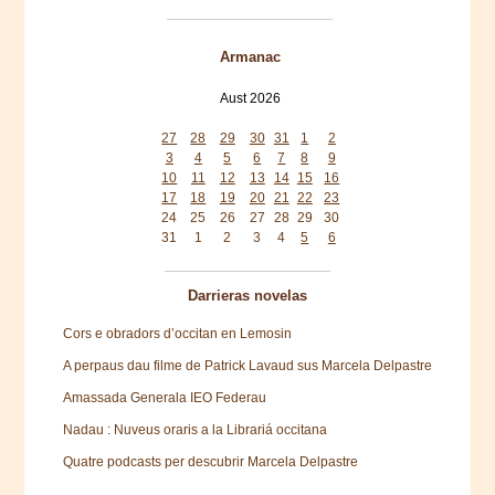
Armanac
Aust 2026
Mon
Tue
Wed
Thu
Fri
Sat
Sun
27
28
29
30
31
1
2
3
4
5
6
7
8
9
10
11
12
13
14
15
16
17
18
19
20
21
22
23
24
25
26
27
28
29
30
31
1
2
3
4
5
6
Darrieras novelas
Cors e obradors d’occitan en Lemosin
A perpaus dau filme de Patrick Lavaud sus Marcela Delpastre
Amassada Generala IEO Federau
Nadau : Nuveus oraris a la Librariá occitana
Quatre podcasts per descubrir Marcela Delpastre