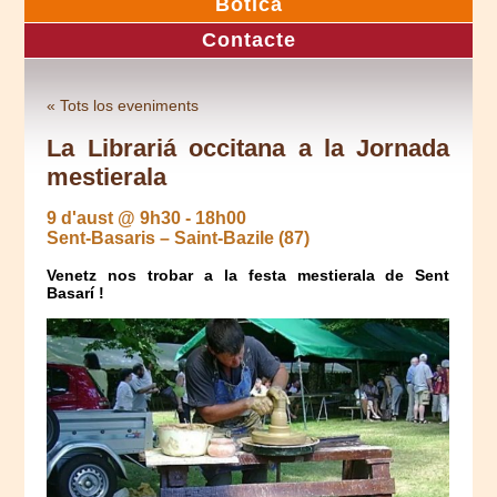
Botica
Contacte
« Tots los eveniments
La Librariá occitana a la Jornada
mestierala
9 d'aust @ 9h30
-
18h00
Sent-Basaris – Saint-Bazile (87)
Venetz nos trobar a la festa mestierala de Sent
Basarí !