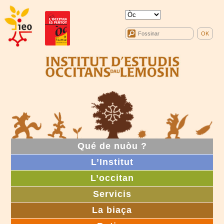
Qué de nuòu ?
L’Institut
L’occitan
Servicis
La biaça