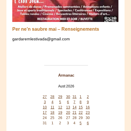
Per ne’n saubre mai – Renseignements
gardaremlestivada@gmail.com
Armanac
Aust 2026
Mon
Tue
Wed
Thu
Fri
Sat
Sun
27
28
29
30
31
1
2
3
4
5
6
7
8
9
10
11
12
13
14
15
16
17
18
19
20
21
22
23
24
25
26
27
28
29
30
31
1
2
3
4
5
6