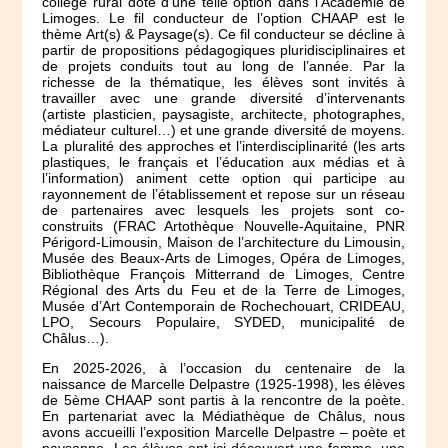
collège rural doté d’une telle option dans l’Académie de
Limoges. Le fil conducteur de l’option CHAAP est le
thème Art(s) & Paysage(s). Ce fil conducteur se décline à
partir de propositions pédagogiques pluridisciplinaires et
de projets conduits tout au long de l’année. Par la
richesse de la thématique, les élèves sont invités à
travailler avec une grande diversité d’intervenants
(artiste plasticien, paysagiste, architecte, photographes,
médiateur culturel…) et une grande diversité de moyens.
La pluralité des approches et l’interdisciplinarité (les arts
plastiques, le français et l’éducation aux médias et à
l’information) animent cette option qui participe au
rayonnement de l’établissement et repose sur un réseau
de partenaires avec lesquels les projets sont co-
construits (FRAC Artothèque Nouvelle-Aquitaine, PNR
Périgord-Limousin, Maison de l’architecture du Limousin,
Musée des Beaux-Arts de Limoges, Opéra de Limoges,
Bibliothèque François Mitterrand de Limoges, Centre
Régional des Arts du Feu et de la Terre de Limoges,
Musée d’Art Contemporain de Rochechouart, CRIDEAU,
LPO, Secours Populaire, SYDED, municipalité de
Châlus…).
En 2025-2026, à l’occasion du centenaire de la
naissance de Marcelle Delpastre (1925-1998), les élèves
de 5ème CHAAP sont partis à la rencontre de la poète.
En partenariat avec la Médiathèque de Châlus, nous
avons accueilli l’exposition Marcelle Delpastre – poète et