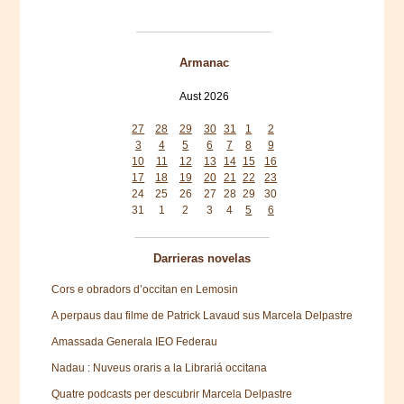
Armanac
Aust 2026
Mon
Tue
Wed
Thu
Fri
Sat
Sun
27
28
29
30
31
1
2
3
4
5
6
7
8
9
10
11
12
13
14
15
16
17
18
19
20
21
22
23
24
25
26
27
28
29
30
31
1
2
3
4
5
6
Darrieras novelas
Cors e obradors d’occitan en Lemosin
A perpaus dau filme de Patrick Lavaud sus Marcela Delpastre
Amassada Generala IEO Federau
Nadau : Nuveus oraris a la Librariá occitana
Quatre podcasts per descubrir Marcela Delpastre