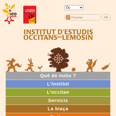
Qué de nuòu ?
L’Institut
L’occitan
Servicis
La biaça