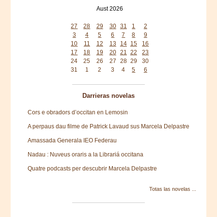
Aust 2026
Mon
Tue
Wed
Thu
Fri
Sat
Sun
27
28
29
30
31
1
2
3
4
5
6
7
8
9
10
11
12
13
14
15
16
17
18
19
20
21
22
23
24
25
26
27
28
29
30
31
1
2
3
4
5
6
Darrieras novelas
Cors e obradors d’occitan en Lemosin
A perpaus dau filme de Patrick Lavaud sus Marcela Delpastre
Amassada Generala IEO Federau
Nadau : Nuveus oraris a la Librariá occitana
Quatre podcasts per descubrir Marcela Delpastre
Totas las novelas ...