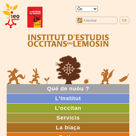
Qué de nuòu ?
L’Institut
L’occitan
Servicis
La biaça