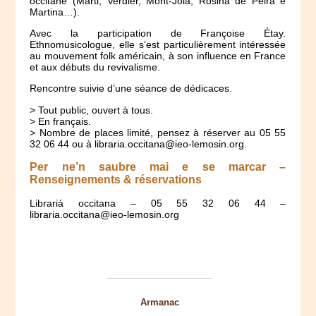
occitane (Marti, Verdier, Mont-Jòia, Rosina de Pèira e
Martina…).
Avec la participation de Françoise Étay.
Ethnomusicologue, elle s’est particulièrement intéressée
au mouvement folk américain, à son influence en France
et aux débuts du revivalisme.
Rencontre suivie d’une séance de dédicaces.
> Tout public, ouvert à tous.
> En français.
> Nombre de places limité, pensez à réserver au 05 55
32 06 44 ou à libraria.occitana@ieo-lemosin.org.
Per ne’n saubre mai e se marcar –
Renseignements & réservations
Librariá occitana – 05 55 32 06 44 –
libraria.occitana@ieo-lemosin.org
Armanac