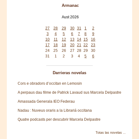
Armanac
Aust 2026
Mon
Tue
Wed
Thu
Fri
Sat
Sun
27
28
29
30
31
1
2
3
4
5
6
7
8
9
10
11
12
13
14
15
16
17
18
19
20
21
22
23
24
25
26
27
28
29
30
31
1
2
3
4
5
6
Darrieras novelas
Cors e obradors d’occitan en Lemosin
A perpaus dau filme de Patrick Lavaud sus Marcela Delpastre
Amassada Generala IEO Federau
Nadau : Nuveus oraris a la Librariá occitana
Quatre podcasts per descubrir Marcela Delpastre
Totas las novelas ...