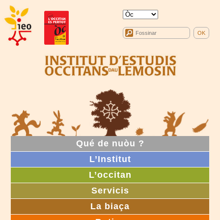
Qué de nuòu ?
L’Institut
L’occitan
Servicis
La biaça