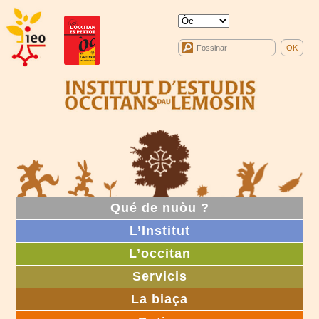
Qué de nuòu ?
L’Institut
L’occitan
Servicis
La biaça