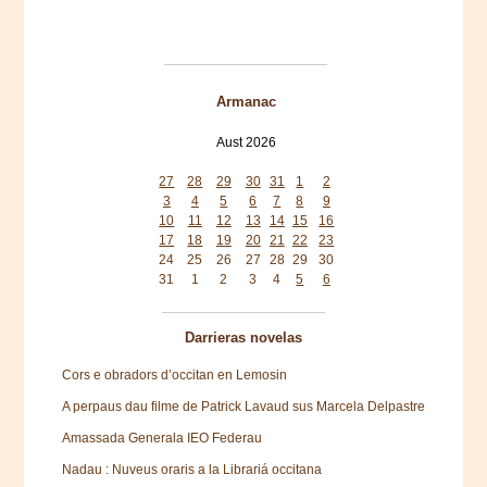
Armanac
Aust 2026
Mon
Tue
Wed
Thu
Fri
Sat
Sun
27
28
29
30
31
1
2
3
4
5
6
7
8
9
10
11
12
13
14
15
16
17
18
19
20
21
22
23
24
25
26
27
28
29
30
31
1
2
3
4
5
6
Darrieras novelas
Cors e obradors d’occitan en Lemosin
A perpaus dau filme de Patrick Lavaud sus Marcela Delpastre
Amassada Generala IEO Federau
Nadau : Nuveus oraris a la Librariá occitana