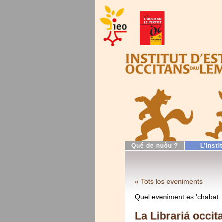
Qué de nuòu ?
L’Insti
« Tots los eveniments
Quel eveniment es 'chabat.
La Librariá occi