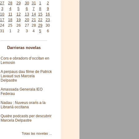
27
28
29
30
31
1
2
3
4
5
6
7
8
9
10
11
12
13
14
15
16
17
18
19
20
21
22
23
24
25
26
27
28
29
30
31
1
2
3
4
5
6
Darrieras novelas
Cors e obradors d’occitan en
Lemosin
A perpaus dau filme de Patrick
Lavaud sus Marcela
Delpastre
Amassada Generala IEO
Federau
Nadau : Nuveus oraris a la
Librariá occitana
Quatre podcasts per descubrir
Marcela Delpastre
Totas las novelas ...