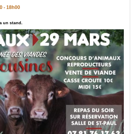
0
-
18h00
ra un stand.