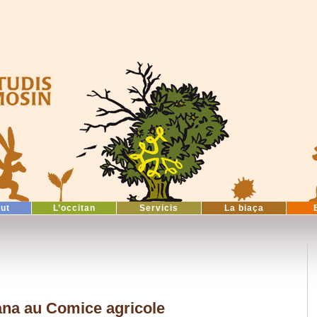
tut
L’occitan
Servicis
La biaça
tana au Comice agricole