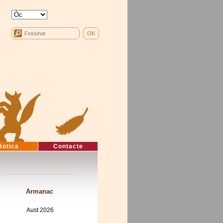
Botica
Contacte
Armanac
Aust 2026
Mon
Tue
Wed
Thu
Fri
Sat
Sun