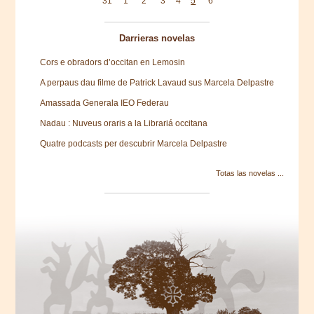
31
1
2
3
4
5
6
Darrieras novelas
Cors e obradors d’occitan en Lemosin
A perpaus dau filme de Patrick Lavaud sus Marcela Delpastre
Amassada Generala IEO Federau
Nadau : Nuveus oraris a la Librariá occitana
Quatre podcasts per descubrir Marcela Delpastre
Totas las novelas ...