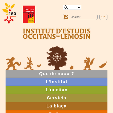
Qué de nuòu ?
L’Institut
L’occitan
Servicis
La biaça