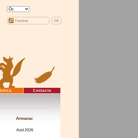
Botica
Contacte
Armanac
Aust 2026
Mon
Tue
Wed
Thu
Fri
Sat
Sun