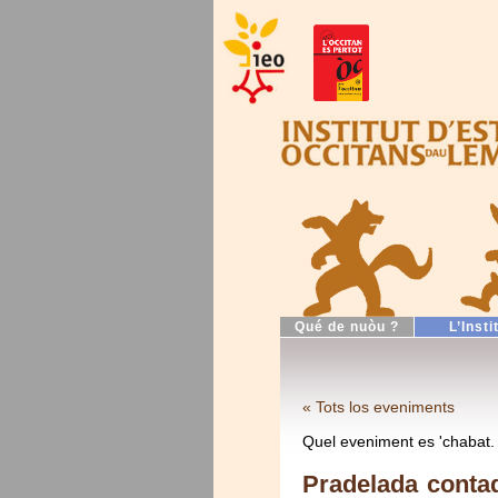
Qué de nuòu ?
L’Insti
« Tots los eveniments
Quel eveniment es 'chabat.
Pradelada contad