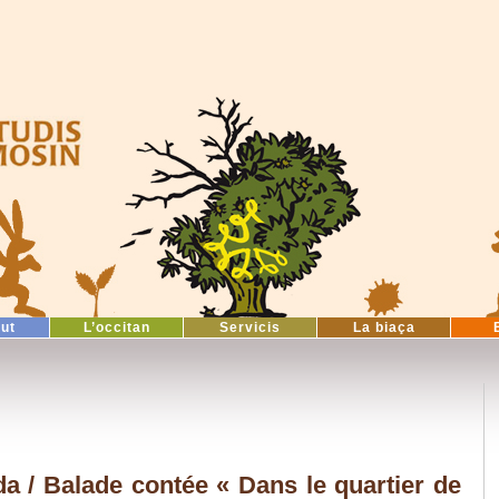
tut
L’occitan
Servicis
La biaça
a / Balade contée « Dans le quartier de