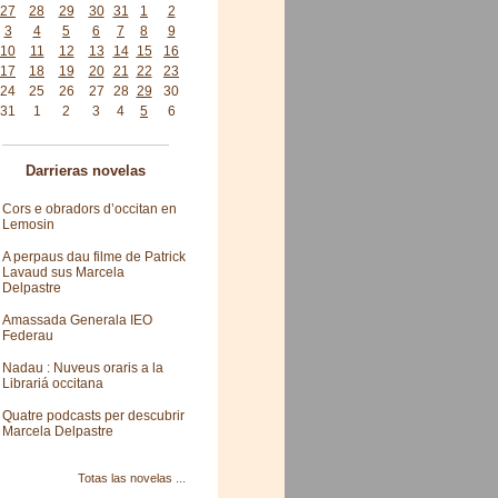
27
28
29
30
31
1
2
3
4
5
6
7
8
9
10
11
12
13
14
15
16
17
18
19
20
21
22
23
24
25
26
27
28
29
30
31
1
2
3
4
5
6
Darrieras novelas
Cors e obradors d’occitan en
Lemosin
A perpaus dau filme de Patrick
Lavaud sus Marcela
Delpastre
Amassada Generala IEO
Federau
Nadau : Nuveus oraris a la
Librariá occitana
Quatre podcasts per descubrir
Marcela Delpastre
Totas las novelas ...