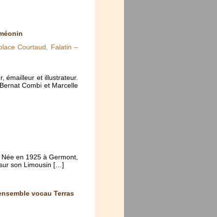
iméonin
lace Courtaud, Falatin –
 émailleur et illustrateur.
 Bernat Combi et Marcelle
re. Née en 1925 à Germont,
 sur son Limousin […]
’ensemble vocau Terras