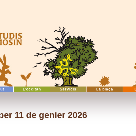
tut
L’occitan
Servicis
La biaça
er 11 de genier 2026