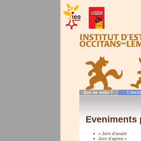
Qué de nuòu ?
L’Insti
Eveniments p
« Jorn d'avant
Jorn d'apres »