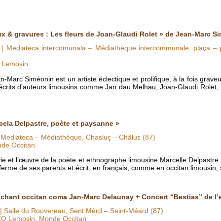
x & gravures : Les fleurs de Joan-Glaudi Rolet » de Jean-Marc S
| Mediateca intercomunala – Médiathèque intercommunale, plaça – p
O Lemosin
arc Siméonin est un artiste éclectique et prolifique, à la fois graveur,
s écrits d’auteurs limousins comme Jan dau Melhau, Joan-Glaudi Rolet,
cela Delpastre, poète et paysanne »
 Mediateca – Médiathèque, Chasluç – Châlus (87)
nde Occitan
 vie et l’œuvre de la poète et ethnographe limousine Marcelle Delpast
 ferme de ses parents et écrit, en français, comme en occitan limousin,
e chant occitan coma Jan-Marc Delaunay + Concert “Bestias” de l
| Salle du Rouvereau, Sent Mèrd – Saint-Méard (87)
IEO Lemosin, Monde Occitan