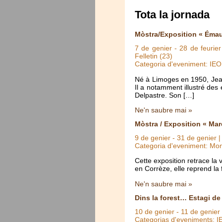
Tota la jornada
Mòstra/Exposition « Émau
7 de genier
-
28 de feurier
Felletin (23)
Categoria d'eveniment: IE
Né à Limoges en 1950, Jean-M
Il a notamment illustré de
Delpastre. Son […]
Ne'n saubre mai »
Mòstra / Exposition « Mar
9 de genier
-
31 de genier
|
Categoria d'eveniment: Mo
Cette exposition retrace la
en Corrèze, elle reprend la
Ne'n saubre mai »
Dins la forest… Estagi d
10 de genier
-
11 de genier
Categorias d'eveniments: 